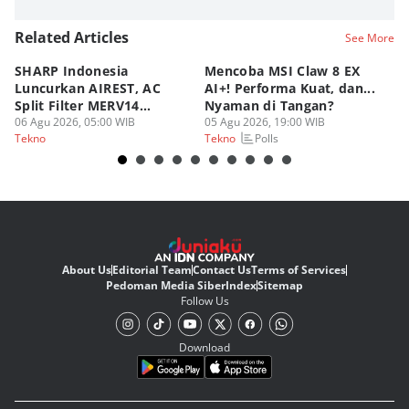
Related Articles
See More
SHARP Indonesia
Mencoba MSI Claw 8 EX
X
Luncurkan AIREST, AC
AI+! Performa Kuat, dan...
P
Split Filter MERV14
Nyaman di Tangan?
Sp
Perdana!
06 Agu 2026, 05:00 WIB
05 Agu 2026, 19:00 WIB
03
Polls
Tekno
Tekno
Te
About Us
Editorial Team
Contact Us
Terms of Services
Pedoman Media Siber
Index
Sitemap
Follow Us
Download