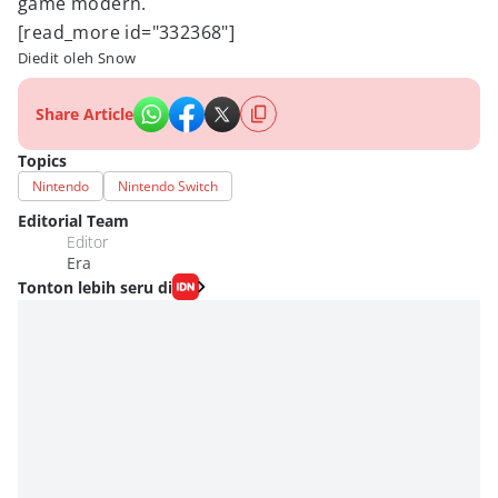
game modern.
[read_more id="332368"]
Diedit oleh Snow
Share Article
Topics
Nintendo
Nintendo Switch
Editorial Team
Editor
Era
Tonton lebih seru di