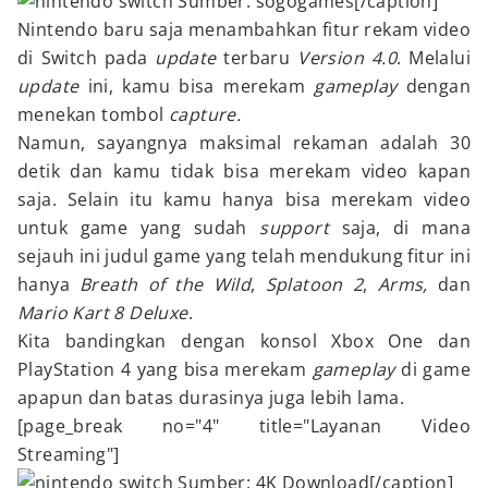
Sumber: sogogames[/caption]
Nintendo baru saja menambahkan fitur rekam video
di Switch pada
update
terbaru
Version
4.0
. Melalui
update
ini, kamu bisa merekam
gameplay
dengan
menekan tombol
capture.
Namun, sayangnya maksimal rekaman adalah 30
detik dan kamu tidak bisa merekam video kapan
saja. Selain itu kamu hanya bisa merekam video
untuk game yang sudah
support
saja, di mana
sejauh ini judul game yang telah mendukung fitur ini
hanya
Breath
of the Wild
,
Splatoon
2
,
Arms,
dan
Mario Kart
8 Deluxe
.
Kita bandingkan dengan konsol Xbox One dan
PlayStation 4 yang bisa merekam
gameplay
di game
apapun dan batas durasinya juga lebih lama.
[page_break no="4" title="Layanan Video
Streaming"]
Sumber: 4K Download[/caption]