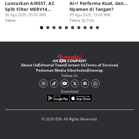
Luncurkan AIREST, AC
AI+! Performa Kuat, dan...
P
Split Filter MERV14
Nyaman di Tangan?
Sp
Perdana!
06 Agu 2026, 05:00 WIB
05 Agu 2026, 19:00 WIB
03
Polls
Tekno
Tekno
Te
About Us
Editorial Team
Contact Us
Terms of Services
Pedoman Media Siber
Index
Sitemap
Follow Us
Download
© 2026 IDN. All Rights Reserved.