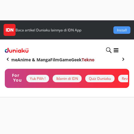
Baca artikel
Duniaku
lainnya di IDN App
Install
Home
Anime & Manga
Film
Game
Geek
Tekno
For
Yuk Pilih !
Iklanin di IDN
Quiz Duniaku
Review
You