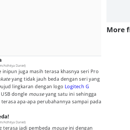
More 
a
m/Adhitya Daniel)
inipun juga masih terasa khasnya seri Pro
skate
yang tidak jauh beda dengan seri yang
wujud lingkaran dengan logo
Logitech G
t USB dongle
mouse
yang satu ini sehingga
ak terasa apa-apa perubahannya sampai pada
eda!
m/Adhitya Daniel)
g terasa jadi pembeda
mouse
ini dengan