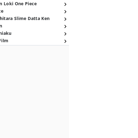
n Loki One Piece
ce
hitara Slime Datta Ken
n
niaku
Film