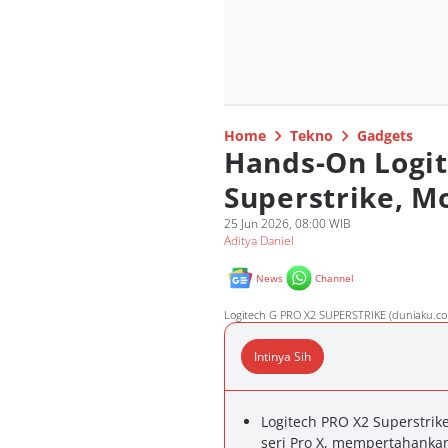
Home
Tekno
Gadgets
Hands-On Logit
Superstrike, M
25 Jun 2026, 08:00 WIB
Aditya Daniel
News
Channel
Logitech G PRO X2 SUPERSTRIKE (duniaku.co
Intinya Sih
Logitech PRO X2 Superstrik
seri Pro X, mempertahankan