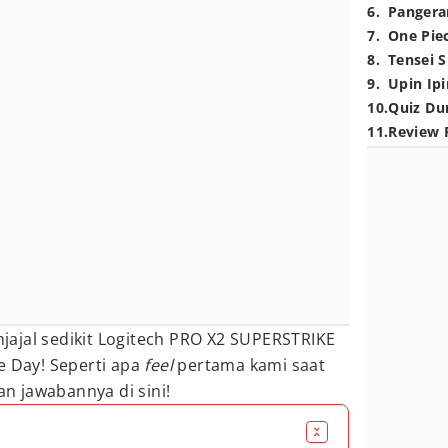
6
.
Pangera
7
.
One Pie
8
.
Tensei S
9
.
Upin Ipi
10
.
Quiz Du
11
.
Review 
ajal sedikit Logitech PRO X2 SUPERSTRIKE
e Day! Seperti apa
feel
pertama kami saat
an jawabannya di sini!