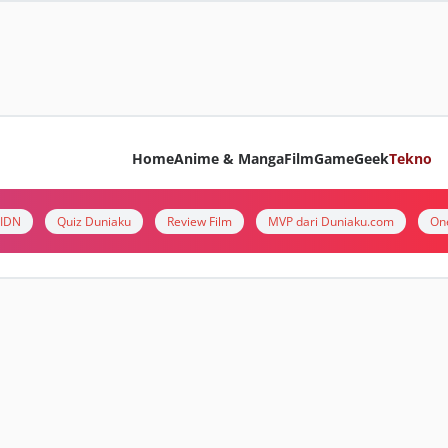
Home
Anime & Manga
Film
Game
Geek
Tekno
i IDN
Quiz Duniaku
Review Film
MVP dari Duniaku.com
On