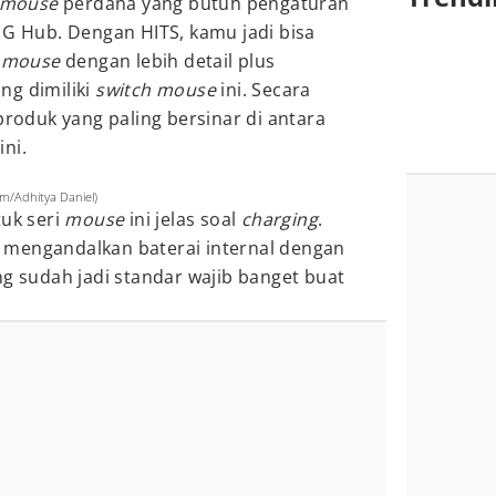
mouse
perdana yang butuh pengaturan
 G Hub. Dengan HITS, kamu jadi bisa
t
mouse
dengan lebih detail plus
ng dimiliki
switch mouse
ini. Secara
 produk yang paling bersinar di antara
ni.
m/Adhitya Daniel)
tuk seri
mouse
ini jelas soal
charging
.
 mengandalkan baterai internal dengan
ng sudah jadi standar wajib banget buat