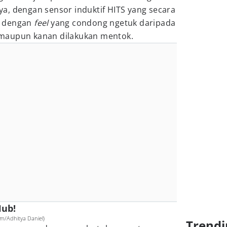
ya, dengan sensor induktif HITS yang secara
t dengan
feel
yang condong ngetuk daripada
 maupun kanan dilakukan mentok.
Hub!
m/Adhitya Daniel)
Trendi