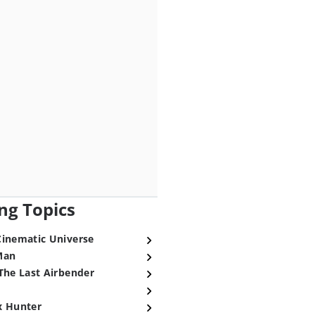
ng Topics
Cinematic Universe
Man
The Last Airbender
x Hunter