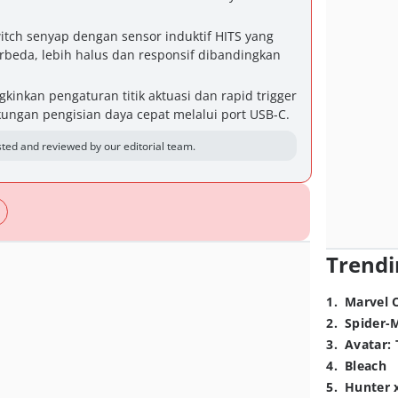
tch senyap dengan sensor induktif HITS yang
rbeda, lebih halus dan responsif dibandingkan
kinkan pengaturan titik aktuasi dan rapid trigger
kungan pengisian daya cepat melalui port USB-C.
ted and reviewed by our editorial team.
Trendi
1
.
Marvel 
2
.
Spider-
3
.
Avatar: 
4
.
Bleach
5
.
Hunter 