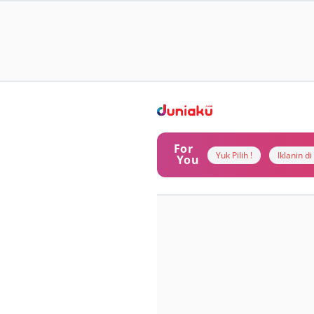
For
Yuk Pilih !
Iklanin d
You