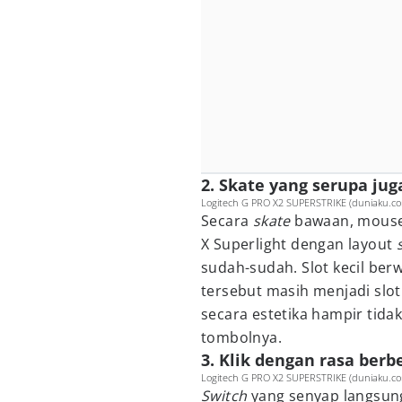
2. Skate yang serupa jug
Logitech G PRO X2 SUPERSTRIKE (duniaku.co
Secara
skate
bawaan, mouse 
X Superlight dengan layout
sudah-sudah. Slot kecil ber
tersebut masih menjadi slo
secara estetika hampir tid
tombolnya.
3. Klik dengan rasa berb
Logitech G PRO X2 SUPERSTRIKE (duniaku.co
Switch
yang senyap langsun