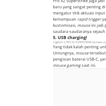
Pro X2 Superstrike juga jadi
baru yang sangat penting di
mengatur titik aktuasi inpu
kemampuan
rapid trigger
ya
kustomisasi,
mouse
ini jadi
saudara-saudaranya sejauh i
5. USB charging!
Logitech G PRO X2 SUPERSTRIKE (duniaku.co
Yang tidak kalah penting un
Untungnya,
mouse
tersebut
pengisian baterai USB-C, ya
mouse gaming
saat ini.