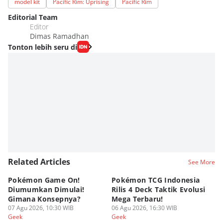
model kit
Pacific Rim: Uprising
Pacific Rim
Editorial Team
Editor
Dimas Ramadhan
Tonton lebih seru di
Related Articles
See More
Pokémon Game On!
Pokémon TCG Indonesia
Aw
Diumumkan Dimulai!
Rilis 4 Deck Taktik Evolusi
Bu
Gimana Konsepnya?
Mega Terbaru!
P
07 Agu 2026, 10:30 WIB
06 Agu 2026, 16:30 WIB
20
05
Geek
Geek
Ge