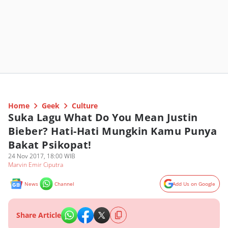
Home
Geek
Culture
Suka Lagu What Do You Mean Justin
Bieber? Hati-Hati Mungkin Kamu Punya
Bakat Psikopat!
24 Nov 2017, 18:00 WIB
Marvin Emir Ciputra
News
Channel
Add Us on Google
Share Article