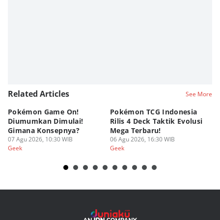
Related Articles
See More
Pokémon Game On!
Pokémon TCG Indonesia
Aw
Diumumkan Dimulai!
Rilis 4 Deck Taktik Evolusi
Bu
Gimana Konsepnya?
Mega Terbaru!
P
07 Agu 2026, 10:30 WIB
06 Agu 2026, 16:30 WIB
20
05
Geek
Geek
Ge