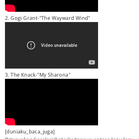
2. Gogi Grant-"The Wayward Wind"
3. The Knack-"My Sharona"
[duniaku_baca_juga]