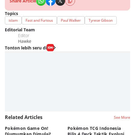
Share Article
Topics
islam
Fast and Furious
Paul Walker
Tyrese Gibson
Editorial Team
Editor
Hawke
Tonton lebih seru di
Related Articles
See More
Pokémon Game On!
Pokémon TCG Indonesia
Aw
Diumumkan Dimulai!
Rilis 4 Deck Taktik Evolusi
Bu