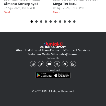
Gimana Konsepnya?
Mega Terbaru!
P
07 Agu 2026, 10:30 WIB
06 Agu 2026, 16:30 WIB
20
05
Geek
Geek
Ge
About Us
Editorial Team
Contact Us
Terms of Services
Pedoman Media Siber
Index
Sitemap
Follow Us
Download
© 2026 IDN. All Rights Reserved.