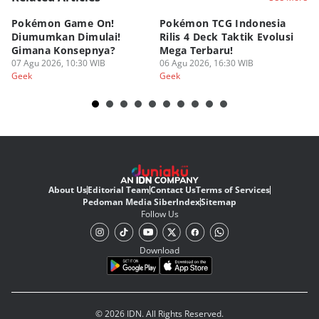
Pokémon Game On!
Pokémon TCG Indonesia
Aw
Diumumkan Dimulai!
Rilis 4 Deck Taktik Evolusi
Bu
Gimana Konsepnya?
Mega Terbaru!
P
07 Agu 2026, 10:30 WIB
06 Agu 2026, 16:30 WIB
20
05
Geek
Geek
Ge
About Us
Editorial Team
Contact Us
Terms of Services
Pedoman Media Siber
Index
Sitemap
Follow Us
Download
© 2026 IDN. All Rights Reserved.