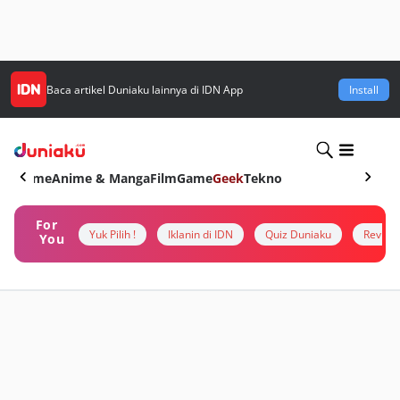
Baca artikel
Duniaku
lainnya di IDN App
Install
Home
Anime & Manga
Film
Game
Geek
Tekno
For
Yuk Pilih !
Iklanin di IDN
Quiz Duniaku
Review
You