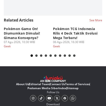
Related Articles
See More
Pokémon Game On!
Pokémon TCG Indonesia
Aw
Diumumkan Dimulai!
Rilis 4 Deck Taktik Evolusi
Bu
Gimana Konsepnya?
Mega Terbaru!
P
07 Agu 2026, 10:30 WIB
06 Agu 2026, 16:30 WIB
20
05
Geek
Geek
Ge
About Us
Editorial Team
Contact Us
Terms of Services
Pedoman Media Siber
Index
Sitemap
Follow Us
Download