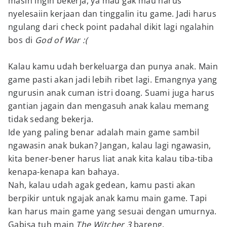
masih ingin bekerja, ya mau gak mau harus
nyelesaiin kerjaan dan tinggalin itu game. Jadi harus
ngulang dari check point padahal dikit lagi ngalahin
bos di
God of War :(
Kalau kamu udah berkeluarga dan punya anak. Main
game pasti akan jadi lebih ribet lagi. Emangnya yang
ngurusin anak cuman istri doang. Suami juga harus
gantian jagain dan mengasuh anak kalau memang
tidak sedang bekerja.
Ide yang paling benar adalah main game sambil
ngawasin anak bukan? Jangan, kalau lagi ngawasin,
kita bener-bener harus liat anak kita kalau tiba-tiba
kenapa-kenapa kan bahaya.
Nah, kalau udah agak gedean, kamu pasti akan
berpikir untuk ngajak anak kamu main game. Tapi
kan harus main game yang sesuai dengan umurnya.
Gabisa tuh main
The Witcher 3
bareng.