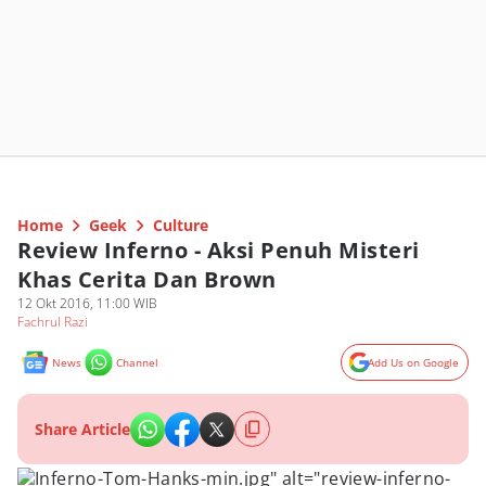
Home
Geek
Culture
Review Inferno - Aksi Penuh Misteri
Khas Cerita Dan Brown
12 Okt 2016, 11:00 WIB
Fachrul Razi
News
Channel
Add Us on Google
Share Article
Inferno-Tom-Hanks-min.jpg" alt="review-inferno-