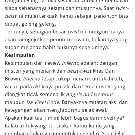
Langdon yang terluka kesulitan untuk membedakan
siapa sebenarnya sekutu dan musuhnya. Saat
twist-
twist
ini mulai terkuak, kamu sebagai penonton bisa
dibuat geleng-geleng.
Tentunya, sebagian besar
twist
ini mungkin hanya
akan mengejutkan penonton awam, bukannya yang
sudah melahap habis bukunya sebelumnya.
Kesimpulan
Kesimpulan dari review
Inferno
adalah: dengan
misteri yang menarik dan
twist-twist
khas Dan
Brown,
Inferno
tetap cukup menarik untuk diikuti,
walau pada akhirnya puzzle dan tema misteri yang
diangkat tidak semenarik
Angels and Demons
maupun
Da Vinci Code
. Banyaknya muatan aksi dan
ketegangan akan menghiburmu sejak awal.
Apakah kualitas film ini lebih bagus dari novelnya?
Kalau untuk yang itu, silakan kamu-kamu yang
membaca bukunya menentukan sendiri. Yang jelas