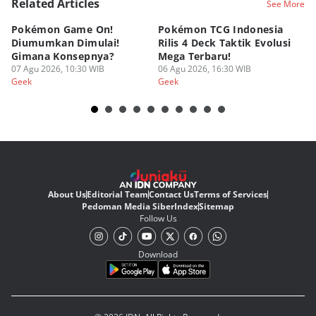
Related Articles
See More
Pokémon Game On!
Pokémon TCG Indonesia
Aw
Diumumkan Dimulai!
Rilis 4 Deck Taktik Evolusi
Bu
Gimana Konsepnya?
Mega Terbaru!
P
07 Agu 2026, 10:30 WIB
06 Agu 2026, 16:30 WIB
20
05
Geek
Geek
Ge
About Us
Editorial Team
Contact Us
Terms of Services
Pedoman Media Siber
Index
Sitemap
Follow Us
Download