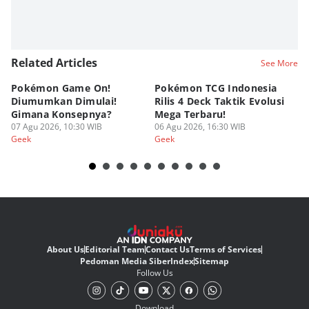
Related Articles
See More
Pokémon Game On!
Pokémon TCG Indonesia
Aw
Diumumkan Dimulai!
Rilis 4 Deck Taktik Evolusi
Bu
Gimana Konsepnya?
Mega Terbaru!
P
07 Agu 2026, 10:30 WIB
06 Agu 2026, 16:30 WIB
20
05
Geek
Geek
Ge
About Us
Editorial Team
Contact Us
Terms of Services
Pedoman Media Siber
Index
Sitemap
Follow Us
Download