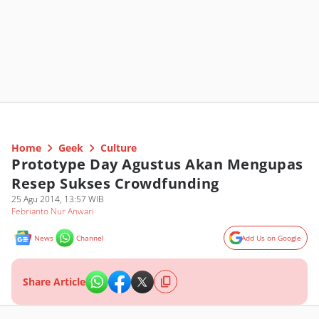
Home
Geek
Culture
Prototype Day Agustus Akan Mengupas
Resep Sukses Crowdfunding
25 Agu 2014, 13:57 WIB
Febrianto Nur Anwari
News
Channel
Add Us on Google
Share Article