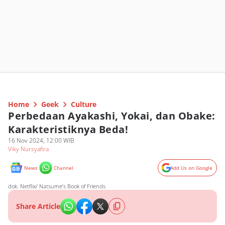
Home
Geek
Culture
Perbedaan Ayakashi, Yokai, dan Obake:
Karakteristiknya Beda!
16 Nov 2024, 12:00 WIB
Viky Nursyafira
News
Channel
Add Us on Google
dok. Netflix/ Natsume’s Book of Friends
Share Article