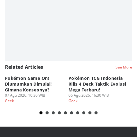
Nadia Agatha Pramesthi
Editor
Viky Nursyafira
Related Articles
See More
Pokémon Game On!
Pokémon TCG Indonesia
Aw
Diumumkan Dimulai!
Rilis 4 Deck Taktik Evolusi
Bu
Gimana Konsepnya?
Mega Terbaru!
P
07 Agu 2026, 10:30 WIB
06 Agu 2026, 16:30 WIB
20
05
Geek
Geek
Ge