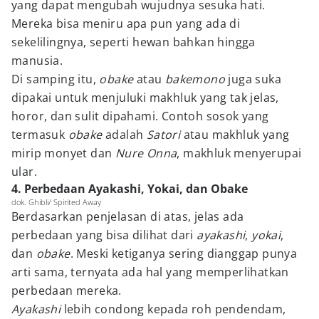
yang dapat mengubah wujudnya sesuka hati.
Mereka bisa meniru apa pun yang ada di
sekelilingnya, seperti hewan bahkan hingga
manusia.
Di samping itu,
obake
atau
bakemono
juga suka
dipakai untuk menjuluki makhluk yang tak jelas,
horor, dan sulit dipahami. Contoh sosok yang
termasuk
obake
adalah
Satori
atau makhluk yang
mirip monyet dan
Nure Onna
, makhluk menyerupai
ular.
4. Perbedaan Ayakashi, Yokai, dan Obake
dok. Ghibli/ Spirited Away
Berdasarkan penjelasan di atas, jelas ada
perbedaan yang bisa dilihat dari
ayakashi
,
yokai
,
dan
obake
. Meski ketiganya sering dianggap punya
arti sama, ternyata ada hal yang memperlihatkan
perbedaan mereka.
Ayakashi
lebih condong kepada roh pendendam,