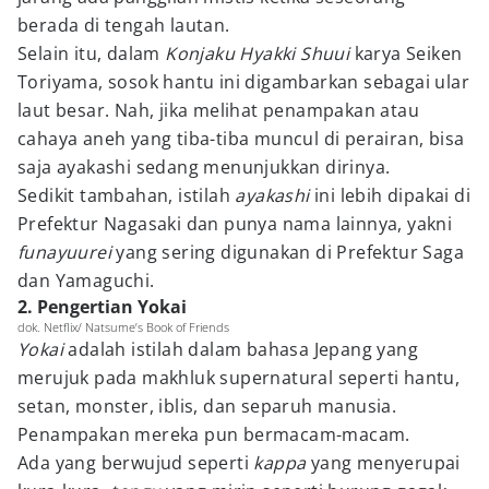
berada di tengah lautan.
Selain itu, dalam
Konjaku Hyakki Shuui
karya Seiken
Toriyama, sosok hantu ini digambarkan sebagai ular
laut besar. Nah, jika melihat penampakan atau
cahaya aneh yang tiba-tiba muncul di perairan, bisa
saja ayakashi sedang menunjukkan dirinya.
Sedikit tambahan, istilah
ayakashi
ini lebih dipakai di
Prefektur Nagasaki dan punya nama lainnya, yakni
funayuurei
yang sering digunakan di Prefektur Saga
dan Yamaguchi.
2. Pengertian Yokai
dok. Netflix/ Natsume’s Book of Friends
Yokai
adalah istilah dalam bahasa Jepang yang
merujuk pada makhluk supernatural seperti hantu,
setan, monster, iblis, dan separuh manusia.
Penampakan mereka pun bermacam-macam.
Ada yang berwujud seperti
kappa
yang menyerupai