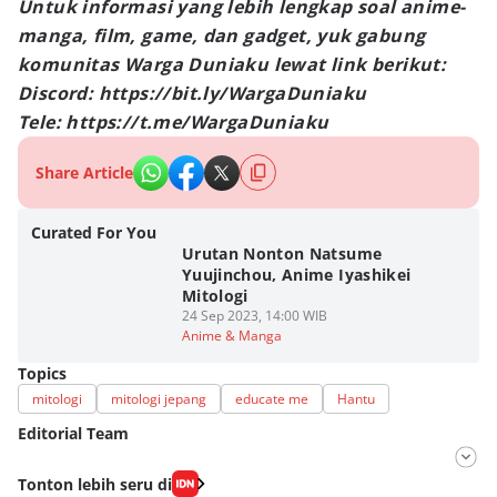
Untuk informasi yang lebih lengkap soal anime-
manga, film, game, dan gadget, yuk gabung
komunitas Warga Duniaku lewat link berikut:
Discord: https://bit.ly/WargaDuniaku
Tele: https://t.me/WargaDuniaku
Share Article
Curated For You
Urutan Nonton Natsume
Yuujinchou, Anime Iyashikei
Mitologi
24 Sep 2023, 14:00 WIB
Anime & Manga
Topics
mitologi
mitologi jepang
educate me
Hantu
Editorial Team
Editor
Tonton lebih seru di