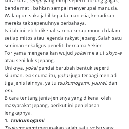
kura-kura,
tengu
yang mirip seperti burung gagak,
benda mati, bahkan sampai menyerupai manusia.
Walaupun suka jahil kepada manusia, kehadiran
mereka tak sepenuhnya berbahaya.
Istilah ini lebih dikenal karena kerap muncul dalam
setiap mitos atau legenda rakyat Jepang. Salah satu
seniman sekaligus peneliti bernama Sekien
Toriyama mengenalkan wujud
yokai
melalui
ukiyo-e
atau seni lukis Jepang.
Uniknya,
yokai
pandai berubah bentuk seperti
siluman. Gak cuma itu,
yokai
juga terbagi menjadi
tiga jenis lainnya, yaitu
tsukumogami, yuurei,
dan
oni.
Bicara tentang jenis-jenisnya yang dikenal oleh
masyarakat Jepang, berikut ini penjelasan
lengkapnya.
1.
Tsukumogami
Tsukumogami
merupakan salah satu
yokai
yang