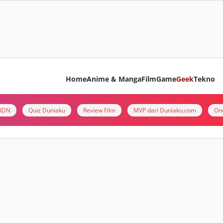
Home
Anime & Manga
Film
Game
Geek
Tekno
i IDN
Quiz Duniaku
Review Film
MVP dari Duniaku.com
On