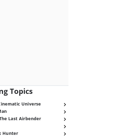
ng Topics
Cinematic Universe
Man
The Last Airbender
x Hunter