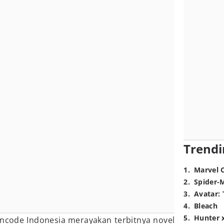
Trendi
1
.
Marvel 
2
.
Spider-
3
.
Avatar: 
4
.
Bleach
5
.
Hunter 
ncode Indonesia merayakan terbitnya novel