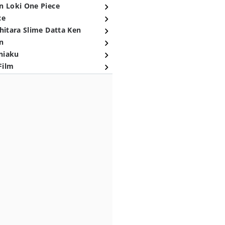
n Loki One Piece
ce
hitara Slime Datta Ken
n
niaku
Film