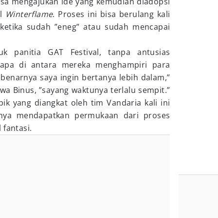
biasa mengajukan ide yang kemudian diadopsi
el
Winterflame
. Proses ini bisa berulang kali
i ketika sudah ”eneg” atau sudah mencapai
k panitia GAT Festival, tanpa antusias
erapa di antara mereka menghampiri para
ebenarnya saya ingin bertanya lebih dalam,”
wa Binus, ”sayang waktunya terlalu sempit.”
k yang diangkat oleh tim Vandaria kali ini
anya mendapatkan permukaan dari proses
 fantasi.