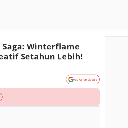
 Saga: Winterflame
eatif Setahun Lebih!
Add Us on Google