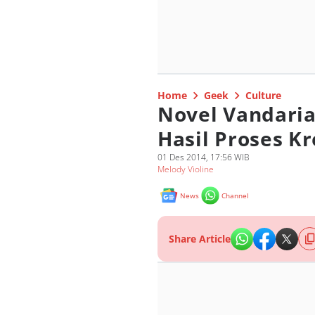
Home
Geek
Culture
Novel Vandaria
Hasil Proses Kr
01 Des 2014, 17:56 WIB
Melody Violine
News
Channel
Share Article