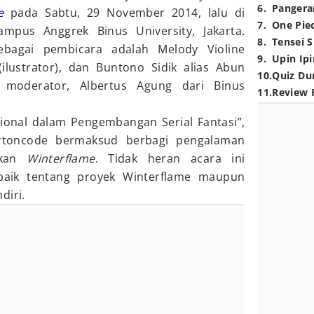
6
.
Pangera
e
pada Sabtu, 29 November 2014, lalu di
7
.
One Pie
mpus Anggrek Binus University, Jakarta.
8
.
Tensei S
ebagai pembicara adalah Melody Violine
9
.
Upin Ipi
(ilustrator), dan Buntono Sidik alias Abun
10
.
Quiz Du
i moderator, Albertus Agung dari Binus
11
.
Review 
ional dalam Pengembangan Serial Fantasi”,
rtoncode bermaksud berbagi pengalaman
akan
Winterflame
. Tidak heran acara ini
baik tentang proyek Winterflame maupun
diri.