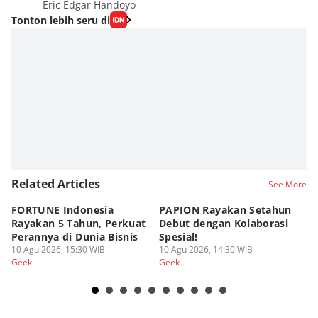
Eric Edgar Handoyo
Tonton lebih seru di
Related Articles
See More
FORTUNE Indonesia
PAPION Rayakan Setahun
P
Rayakan 5 Tahun, Perkuat
Debut dengan Kolaborasi
D
Perannya di Dunia Bisnis
Spesial!
G
10 Agu 2026, 15:30 WIB
10 Agu 2026, 14:30 WIB
07
Geek
Geek
Ge