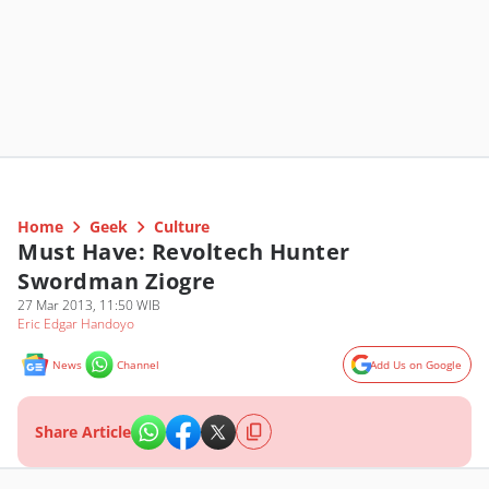
Home
Geek
Culture
Must Have: Revoltech Hunter
Swordman Ziogre
27 Mar 2013, 11:50 WIB
Eric Edgar Handoyo
News
Channel
Add Us on Google
Share Article