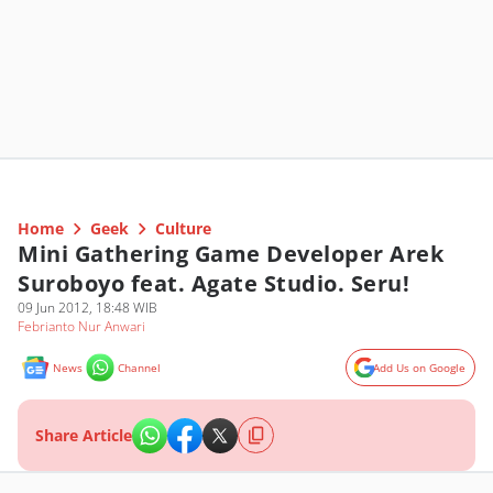
Home
Geek
Culture
Mini Gathering Game Developer Arek
Suroboyo feat. Agate Studio. Seru!
09 Jun 2012, 18:48 WIB
Febrianto Nur Anwari
News
Channel
Add Us on Google
Share Article