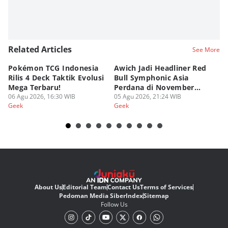
Related Articles
See More
Pokémon TCG Indonesia
Awich Jadi Headliner Red
Ko
Rilis 4 Deck Taktik Evolusi
Bull Symphonic Asia
Du
Mega Terbaru!
Perdana di November
Ha
06 Agu 2026, 16:30 WIB
2026!
05 Agu 2026, 21:24 WIB
Sy
03
Geek
Geek
Ge
About Us
Editorial Team
Contact Us
Terms of Services
Pedoman Media Siber
Index
Sitemap
Follow Us