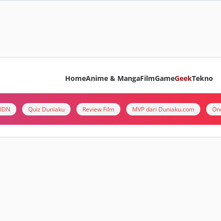
Home
Anime & Manga
Film
Game
Geek
Tekno
i IDN
Quiz Duniaku
Review Film
MVP dari Duniaku.com
On