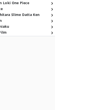
n Loki One Piece
ce
hitara Slime Datta Ken
n
niaku
Film