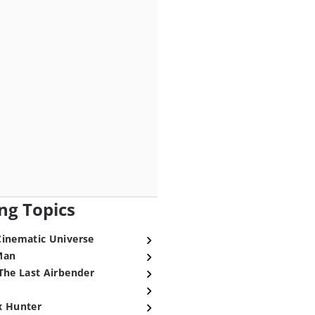
ng Topics
Cinematic Universe
Man
The Last Airbender
x Hunter