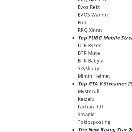
Evos Rekt
EVOS Wannn
Funi
RRQ Xinnn
Top PUBG Mobile Stre
BTR Ryzen
BTR Mute
BTR Babyla
Skyskuuy
Mimin Helmet
Top GTA V Streamer 2
Mysteruli
Keizerz
Farhan Rdh
Smagic
Tokiosposting
The New Rising Star 2