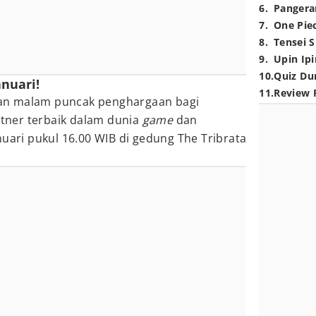
6
.
Pangera
7
.
One Pie
8
.
Tensei S
9
.
Upin Ipi
10
.
Quiz Du
anuari!
11
.
Review 
an malam puncak penghargaan bagi
artner terbaik dalam dunia
game
dan
uari pukul 16.00 WIB di gedung The Tribrata