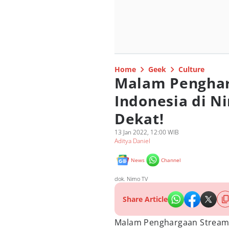
Home
Geek
Culture
Malam Penghar
Indonesia di N
Dekat!
13 Jan 2022, 12:00 WIB
Aditya Daniel
News
Channel
dok. Nimo TV
Share Article
Malam Penghargaan Streame