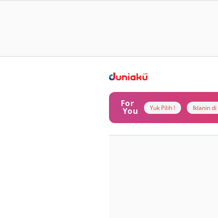
For
Yuk Pilih !
Iklanin d
You