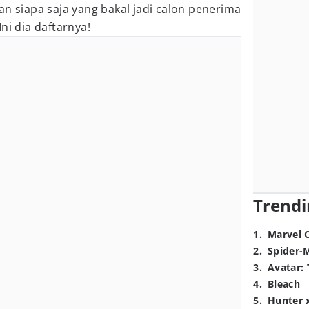
an siapa saja yang bakal jadi calon penerima
ni dia daftarnya!
Trendi
1
.
Marvel 
2
.
Spider-
3
.
Avatar: 
4
.
Bleach
5
.
Hunter 