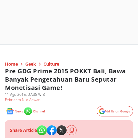
Home
Geek
Culture
Pre GDG Prime 2015 POKKT Bali, Bawa
Banyak Pengetahuan Baru Seputar
Monetisasi Game!
11 Agu 2015, 07:38 WIB
Febrianto Nur Anwari
News
Channel
Add Us on Google
Share Article