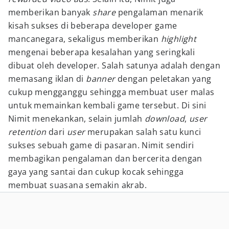
memberikan banyak
share
pengalaman menarik
kisah sukses di beberapa developer game
mancanegara, sekaligus memberikan
highlight
mengenai beberapa kesalahan yang seringkali
dibuat oleh developer. Salah satunya adalah dengan
memasang iklan di
banner
dengan peletakan yang
cukup mengganggu sehingga membuat user malas
untuk memainkan kembali game tersebut. Di sini
Nimit menekankan, selain jumlah
download
,
user
retention
dari
user
merupakan salah satu kunci
sukses sebuah game di pasaran. Nimit sendiri
membagikan pengalaman dan bercerita dengan
gaya yang santai dan cukup kocak sehingga
membuat suasana semakin akrab.