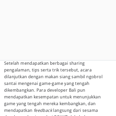
Setelah mendapatkan berbagai sharing
pengalaman, tips serta trik tersebut, acara
dilanjutkan dengan makan siang sambil ngobrol
santai mengenai game-game yang tengah
dikembangkan. Para developer Bali pun
mendapatkan kesempatan untuk menunjukkan
game yang tengah mereka kembangkan, dan
mendapatkan
feedback
langsung dari sesama