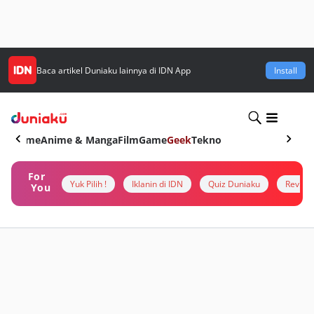
Baca artikel
Duniaku
lainnya di IDN App
Install
Home
Anime & Manga
Film
Game
Geek
Tekno
For
Yuk Pilih !
Iklanin di IDN
Quiz Duniaku
Review
You