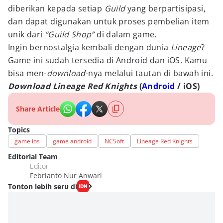
diberikan kepada setiap
G
uild
yang berpartisipasi,
dan dapat digunakan untuk proses pembelian item
unik dari
“Guild Shop”
di dalam game.
Ingin bernostalgia kembali dengan dunia
Lineage
?
Game ini sudah tersedia di Android dan iOS. Kamu
bisa men-
download
-nya melalui tautan di bawah ini.
Download Lineage Red Knights
(
Android
/ iOS)
Share Article
Topics
game ios
game android
NCSoft
Lineage Red Knights
Editorial Team
Editor
Febrianto Nur Anwari
Tonton lebih seru di