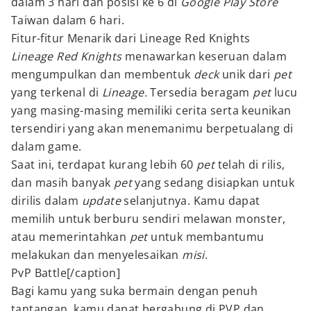
dalam 3 hari dan posisi ke 6 di
Google Play Store
Taiwan dalam 6 hari.
Fitur-fitur Menarik dari Lineage Red Knights
Lineage Red Knights
menawarkan keseruan dalam
mengumpulkan dan membentuk
deck
unik dari
pet
yang terkenal di
Lineage.
Tersedia beragam
pet
lucu
yang masing-masing memiliki cerita serta keunikan
tersendiri yang akan menemanimu berpetualang di
dalam game.
Saat ini, terdapat
kurang lebih
60
pet
telah di rilis,
dan masih banyak
pet
yang sedang disiapkan untuk
dirilis dalam
update
selanjutnya. Kamu dapat
memilih untuk berburu sendiri melawan monster,
atau memerintahkan
pet
untuk membantumu
melakukan dan menyelesaikan
misi
.
PvP Battle[/caption]
Bagi kamu yang suka bermain dengan penuh
tantangan, kamu dapat bergabung di PVP dan