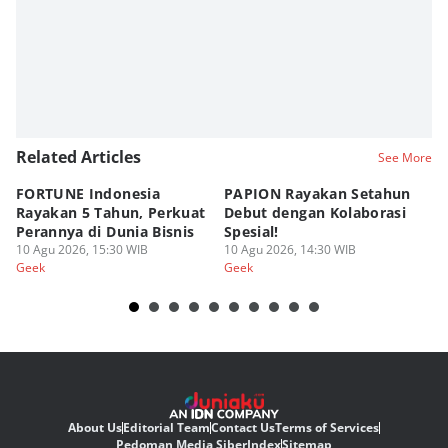
Related Articles
See More
FORTUNE Indonesia
PAPION Rayakan Setahun
P
Rayakan 5 Tahun, Perkuat
Debut dengan Kolaborasi
D
Perannya di Dunia Bisnis
Spesial!
G
10 Agu 2026, 15:30 WIB
10 Agu 2026, 14:30 WIB
07
Geek
Geek
Ge
About Us
Editorial Team
Contact Us
Terms of Services
Pedoman Media Siber
Index
Sitemap