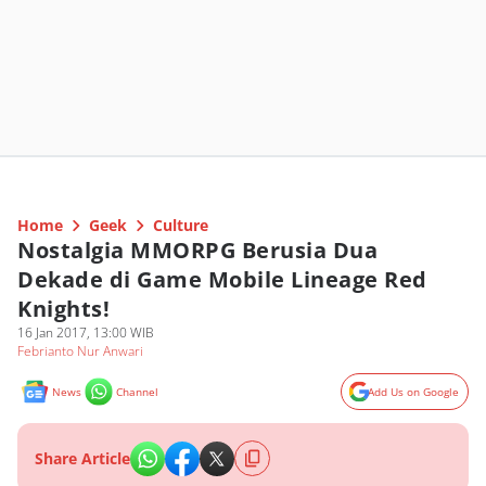
Home
Geek
Culture
Nostalgia MMORPG Berusia Dua
Dekade di Game Mobile Lineage Red
Knights!
16 Jan 2017, 13:00 WIB
Febrianto Nur Anwari
News
Channel
Add Us on Google
Share Article