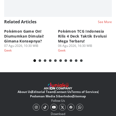
Related Articles
See More
Pokémon Game On!
Pokémon TCG Indonesia
Aw
Diumumkan Dimulai!
Rilis 4 Deck Taktik Evolusi
Bu
Gimana Konsepnya?
Mega Terbaru!
P
07 Agu 2026, 10:30 WIB
06 Agu 2026, 16:30 WIB
20
05
Geek
Geek
Ge
About Us
Editorial Team
Contact Us
Terms of Services
Pedoman Media Siber
Index
Sitemap
Follow Us
Download