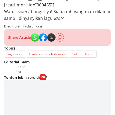
[read_more id="360455"]
Wah...
sweet
banget ya! Siapa nih yang mau dilamar
sambil dinyanyikan lagu
idol?
Diedit oleh Fachrul Razi
Share Article
Topics
lagu korea
kisah cinta selebriti korea
Selebriti Korea
Editorial Team
Editor
Era
Tonton lebih seru di