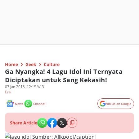
Home
Geek
Culture
Ga Nyangka! 4 Lagu Idol Ini Ternyata
Diciptakan untuk Sang Kekasih!
07 Jan 2018, 12:15 WIB
Era
News
Channel
Add Us on Google
Share Article
Sumber: Allkpop[/caption]