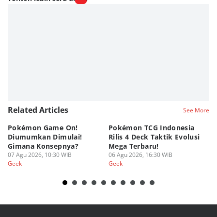
Related Articles
See More
Pokémon Game On!
Pokémon TCG Indonesia
Aw
Diumumkan Dimulai!
Rilis 4 Deck Taktik Evolusi
Bu
Gimana Konsepnya?
Mega Terbaru!
P
07 Agu 2026, 10:30 WIB
06 Agu 2026, 16:30 WIB
20
05
Geek
Geek
Ge