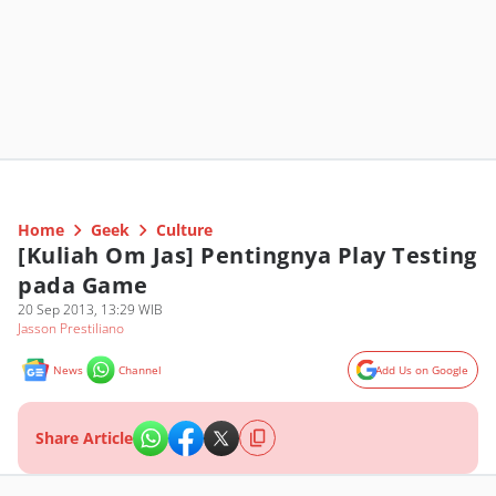
Home
Geek
Culture
[Kuliah Om Jas] Pentingnya Play Testing
pada Game
20 Sep 2013, 13:29 WIB
Jasson Prestiliano
News
Channel
Add Us on Google
Share Article