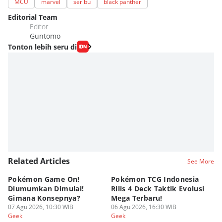
MCU
marvel
seribu
black panther
Editorial Team
Editor
Guntomo
Tonton lebih seru di
Related Articles
See More
Pokémon Game On!
Pokémon TCG Indonesia
Aw
Diumumkan Dimulai!
Rilis 4 Deck Taktik Evolusi
Bu
Gimana Konsepnya?
Mega Terbaru!
P
07 Agu 2026, 10:30 WIB
06 Agu 2026, 16:30 WIB
20
05
Geek
Geek
Ge