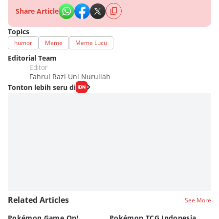
Share Article
Topics
humor
Meme
Meme Lucu
Editorial Team
Editor
Fahrul Razi Uni Nurullah
Tonton lebih seru di
Related Articles
See More
Pokémon Game On!
Pokémon TCG Indonesia
Aw