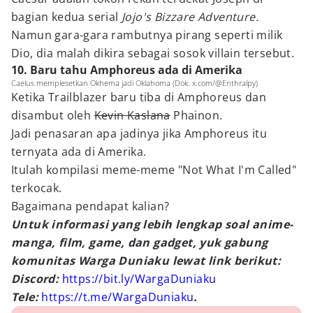
bagian kedua serial
Jojo's Bizzare Adventure.
Namun gara-gara rambutnya pirang seperti milik
Dio, dia malah dikira sebagai sosok villain tersebut.
10. Baru tahu Amphoreus ada di Amerika
Caelus memplesetkan Okhema jadi Oklahoma (Dok. x.com/@Enthralpy)
Ketika Trailblazer baru tiba di Amphoreus dan
disambut oleh
Kevin Kaslana
Phainon.
Jadi penasaran apa jadinya jika Amphoreus itu
ternyata ada di Amerika.
Itulah kompilasi meme-meme "Not What I'm Called"
terkocak.
Bagaimana pendapat kalian?
Untuk informasi yang lebih lengkap soal anime-
manga, film, game, dan gadget, yuk gabung
komunitas Warga Duniaku lewat link berikut:
Discord:
https://bit.ly/WargaDuniaku
Tele:
https://t.me/WargaDuniaku
.