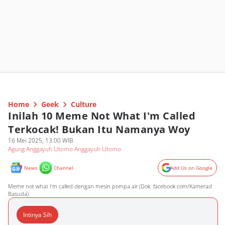
Home
Geek
Culture
Inilah 10 Meme Not What I'm Called
Terkocak! Bukan Itu Namanya Woy
16 Mei 2025, 13:00 WIB
Agung Anggayuh Utomo Anggayuh Utomo
News
Channel
Add Us on Google
Meme not what I'm called dengan mesin pompa air (Dok. facebook.com/Kamerad
Basuda)
Intinya Sih