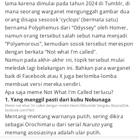
lama karena dimulai pada tahun 2024 di Tumblr, di
mana seorang warganet mengunggah gambar dua
orang disapa sesosok ‘cyclops’ (bermata satu)
bernama Polyphemus dari “Odyssey” oleh Homer,
namun orang tersebut salah sebut nama menjadi
“Polyamorous”, kemudian sosok tersebut merespon
dengan berkata “Not what I’m called".
Namun pada akhir-akhir ini, topik tersebut mulai
meledak lagi belakangan ini. Bahkan para warganet
baik di Facebook atau X juga berlomba-lomba
membuat versi mereka sendiri.
Apa saja meme Not What I'm Called terlucu?
1. Yang manggil pasti dari kubu Nobunaga
Meme not what I'm called dengan model Akechi Mitsuhide Sengoku Basara(Dok.
facebook.com/Fikri)
Mentang-mentang warnanya putih, sering dikira
sebagai Orochimaru dari serial
Naruto
yang
memang asosiasinya adalah ular putih.