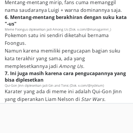
Mentang-mentang mirip, fans cuma memanggil
nama saudaranya Luigi + warna dominannya saja.
6. Mentang-mentang berakhiran dengan suku kata
"-us"
Meme Foongus diplesetkan jadi Among Us (Dok. x.com/@managarmrr_)
Pokemon satu ini sendiri diketahui bernama
Foongus.
Namun karena memiliki pengucapan bagian suku
kata terakhir yang sama, ada yang
memplesetkannya jadi
Among Us
.
7. Ini juga masih karena cara pengucapannya yang
bisa diplesetkan
Qui-Gon Jinn diplesetkan jadi Gin and Tonic (Dok. x.com/@rydirium)
Karater yang ada di meme ini adalah Qui-Gon Jinn
yang diperankan Liam Nelson di
Star Wars.