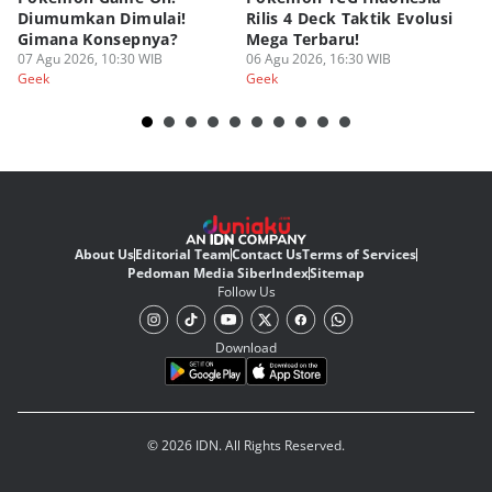
Diumumkan Dimulai!
Rilis 4 Deck Taktik Evolusi
Bu
Gimana Konsepnya?
Mega Terbaru!
P
07 Agu 2026, 10:30 WIB
06 Agu 2026, 16:30 WIB
20
05
Geek
Geek
Ge
About Us
Editorial Team
Contact Us
Terms of Services
Pedoman Media Siber
Index
Sitemap
Follow Us
Download
© 2026 IDN. All Rights Reserved.