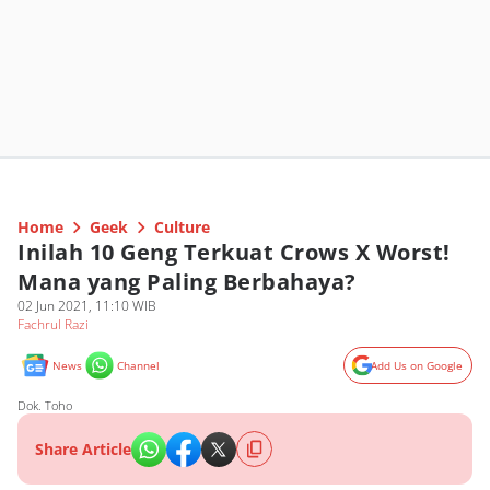
Home
Geek
Culture
Inilah 10 Geng Terkuat Crows X Worst!
Mana yang Paling Berbahaya?
02 Jun 2021, 11:10 WIB
Fachrul Razi
News
Channel
Add Us on Google
Dok. Toho
Share Article