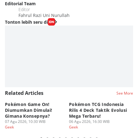
Editorial Team
Editor
Fahrul Razi Uni Nurullah
Tonton lebih seru di
Related Articles
See More
Pokémon Game On!
Pokémon TCG Indonesia
Aw
Diumumkan Dimulai!
Rilis 4 Deck Taktik Evolusi
Bu
Gimana Konsepnya?
Mega Terbaru!
P
07 Agu 2026, 10:30 WIB
06 Agu 2026, 16:30 WIB
20
05
Geek
Geek
Ge