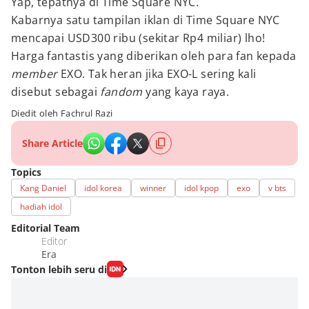
Yap, tepatnya di Time Square NYC.
Kabarnya satu tampilan iklan di Time Square NYC
mencapai USD300 ribu (sekitar Rp4 miliar) lho!
Harga fantastis yang diberikan oleh para fan kepada
member
EXO. Tak heran jika EXO-L sering kali
disebut sebagai
fandom
yang kaya raya.
Diedit oleh Fachrul Razi
Share Article
Topics
Kang Daniel
idol korea
winner
idol kpop
exo
v bts
hadiah idol
Editorial Team
Editor
Era
Tonton lebih seru di