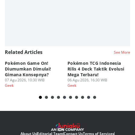
Related Articles
See More
Pokémon Game On!
Pokémon TCG Indonesia
Aw
Diumumkan Dimulai!
Rilis 4 Deck Taktik Evolusi
Bu
Gimana Konsepnya?
Mega Terbaru!
P
07 Agu 2026, 10:30 WIB
06 Agu 2026, 16:30 WIB
20
05
Geek
Geek
Ge
About Us
Editorial Team
Contact Us
Terms of Services