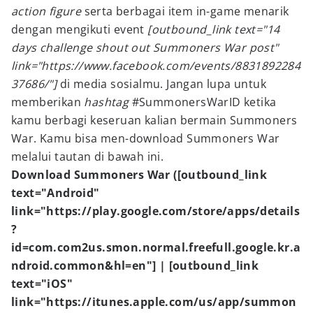
action figure
serta berbagai item in-game menarik
dengan mengikuti event
[outbound_link text="14
days challenge shout out Summoners War post"
link="https://www.facebook.com/events/8831892284
37686/"]
di media sosialmu. Jangan lupa untuk
memberikan
hashtag
#SummonersWarID ketika
kamu berbagi keseruan kalian bermain Summoners
War. Kamu bisa men-download Summoners War
melalui tautan di bawah ini.
Download Summoners War ([outbound_link
text="Android"
link="https://play.google.com/store/apps/details
?
id=com.com2us.smon.normal.freefull.google.kr.a
ndroid.common&hl=en"] | [outbound_link
text="iOS"
link="https://itunes.apple.com/us/app/summon