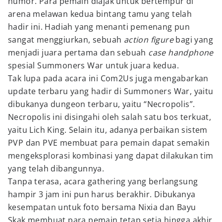
humor. Para pemain diajak untuk bertempur di
arena melawan kedua bintang tamu yang telah
hadir ini. Hadiah yang menanti pemenang pun
sangat menggiurkan, sebuah
action figure
bagi yang
menjadi juara pertama dan sebuah
case handphone
spesial Summoners War untuk juara kedua.
Tak lupa pada acara ini Com2Us juga mengabarkan
update terbaru yang hadir di Summoners War, yaitu
dibukanya dungeon terbaru, yaitu “Necropolis”.
Necropolis ini disingahi oleh salah satu bos terkuat,
yaitu Lich King. Selain itu, adanya perbaikan sistem
PVP dan PVE membuat para pemain dapat semakin
mengeksplorasi kombinasi yang dapat dilakukan tim
yang telah dibangunnya.
Tanpa terasa, acara gathering yang berlangsung
hampir 3 jam ini pun harus berakhir. Dibukanya
kesempatan untuk foto bersama Nixia dan Bayu
Skak membuat para pemain tetap setia hingga akhir