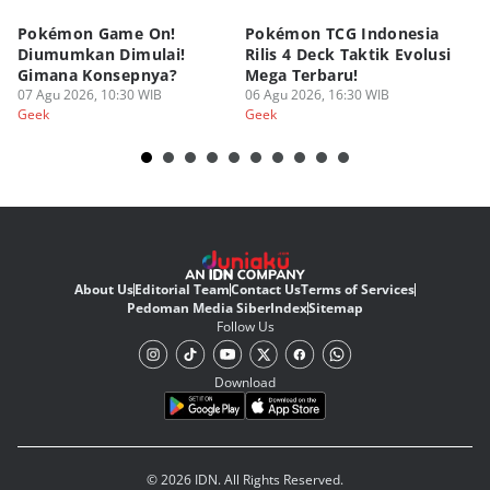
Pokémon Game On!
Pokémon TCG Indonesia
Aw
Diumumkan Dimulai!
Rilis 4 Deck Taktik Evolusi
Bu
Gimana Konsepnya?
Mega Terbaru!
P
07 Agu 2026, 10:30 WIB
06 Agu 2026, 16:30 WIB
20
05
Geek
Geek
Ge
About Us
Editorial Team
Contact Us
Terms of Services
Pedoman Media Siber
Index
Sitemap
Follow Us
Download
© 2026 IDN. All Rights Reserved.