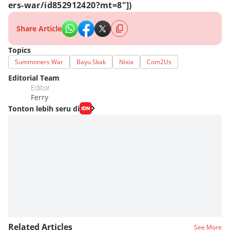
ers-war/id852912420?mt=8"])
Share Article
Topics
Summoners War
Bayu Skak
Nixia
Com2Us
Editorial Team
Editor
Ferry
Tonton lebih seru di
Related Articles
See More