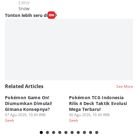
Editor
Snow
Tonton lebih seru di
Related Articles
See More
Pokémon Game On!
Pokémon TCG Indonesia
Aw
Diumumkan Dimulai!
Rilis 4 Deck Taktik Evolusi
Bu
Gimana Konsepnya?
Mega Terbaru!
P
07 Agu 2026, 10:30 WIB
06 Agu 2026, 16:30 WIB
20
05
Geek
Geek
Ge