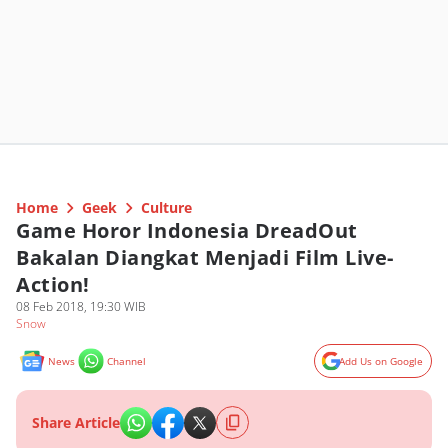
Home
Geek
Culture
Game Horor Indonesia DreadOut
Bakalan Diangkat Menjadi Film Live-
Action!
08 Feb 2018, 19:30 WIB
Snow
News
Channel
Add Us on Google
Share Article