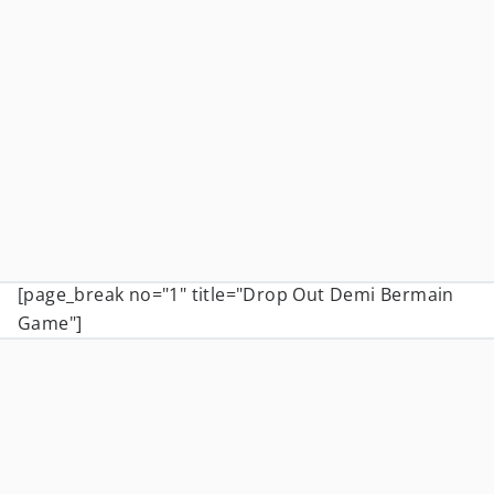
[page_break no="1" title="Drop Out Demi Bermain
Game"]