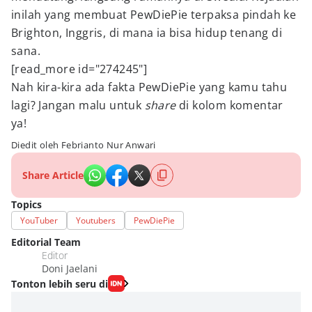
inilah yang membuat PewDiePie terpaksa pindah ke
Brighton, Inggris, di mana ia bisa hidup tenang di
sana.
[read_more id="274245"]
Nah kira-kira ada fakta PewDiePie yang kamu tahu
lagi? Jangan malu untuk
share
di kolom komentar
ya!
Diedit oleh Febrianto Nur Anwari
Share Article
Topics
YouTuber
Youtubers
PewDiePie
Editorial Team
Editor
Doni Jaelani
Tonton lebih seru di