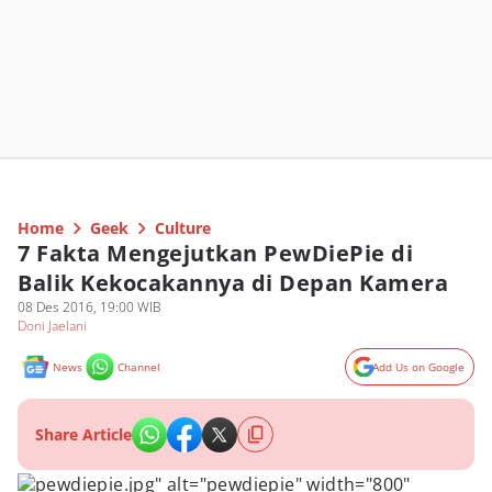
Home
Geek
Culture
7 Fakta Mengejutkan PewDiePie di
Balik Kekocakannya di Depan Kamera
08 Des 2016, 19:00 WIB
Doni Jaelani
News
Channel
Add Us on Google
Share Article
pewdiepie.jpg" alt="pewdiepie" width="800"