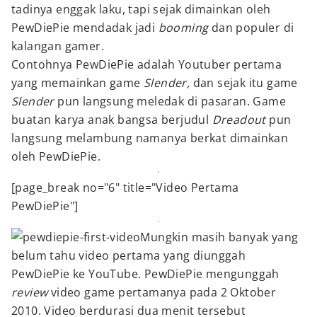
tadinya enggak laku, tapi sejak dimainkan oleh
PewDiePie mendadak jadi
booming
dan populer di
kalangan gamer.
Contohnya PewDiePie adalah Youtuber pertama
yang memainkan game
Slender,
dan sejak itu game
Slender
pun langsung meledak di pasaran. Game
buatan karya anak bangsa berjudul
Dreadout
pun
langsung melambung namanya berkat dimainkan
oleh PewDiePie.
[page_break no="6" title="Video Pertama
PewDiePie"]
Mungkin masih banyak yang
belum tahu video pertama yang diunggah
PewDiePie ke YouTube. PewDiePie mengunggah
review
video game pertamanya pada 2 Oktober
2010. Video berdurasi dua menit tersebut