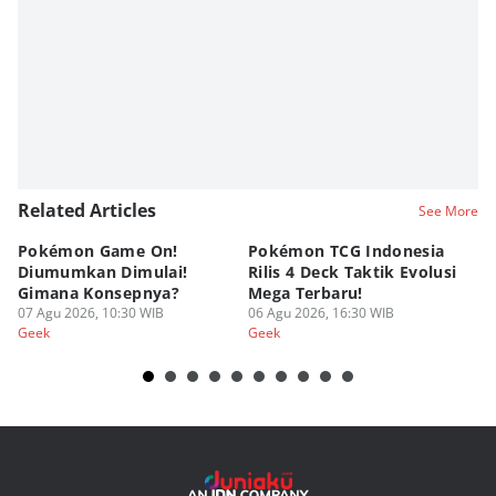
Related Articles
See More
Pokémon Game On!
Pokémon TCG Indonesia
Aw
Diumumkan Dimulai!
Rilis 4 Deck Taktik Evolusi
Bu
Gimana Konsepnya?
Mega Terbaru!
P
07 Agu 2026, 10:30 WIB
06 Agu 2026, 16:30 WIB
20
05
Geek
Geek
Ge