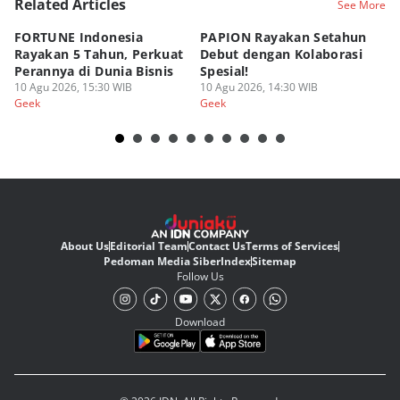
Related Articles
See More
FORTUNE Indonesia
PAPION Rayakan Setahun
P
Rayakan 5 Tahun, Perkuat
Debut dengan Kolaborasi
D
Perannya di Dunia Bisnis
Spesial!
G
10 Agu 2026, 15:30 WIB
10 Agu 2026, 14:30 WIB
07
Geek
Geek
Ge
About Us
Editorial Team
Contact Us
Terms of Services
Pedoman Media Siber
Index
Sitemap
Follow Us
Download