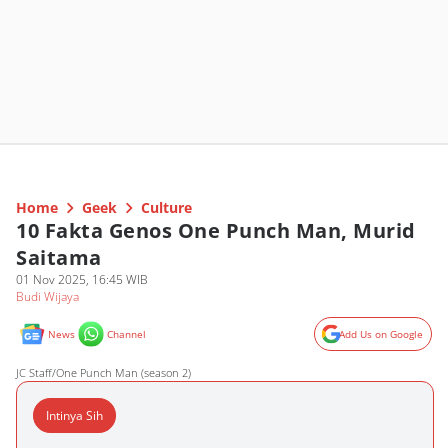
Home
Geek
Culture
10 Fakta Genos One Punch Man, Murid
Saitama
01 Nov 2025, 16:45 WIB
Budi Wijaya
News
Channel
Add Us on Google
JC Staff/One Punch Man (season 2)
Intinya Sih