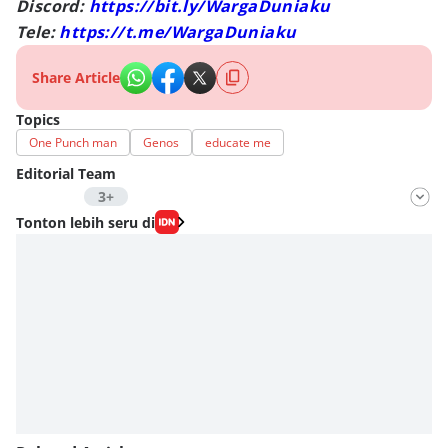
Discord:
https://bit.ly/WargaDuniaku
Tele:
https://t.me/WargaDuniaku
Share Article
Topics
One Punch man
Genos
educate me
Editorial Team
3+
Editor
Tonton lebih seru di
Fahrul Razi Uni Nurullah
Editor
Fahreza Murnanda
Editor
Eddy Rusmanto