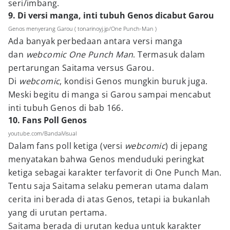
seri/imbang.
9. Di versi manga, inti tubuh Genos dicabut Garou
Genos menyerang Garou ( tonarinoyj.jp/One Punch-Man )
Ada banyak perbedaan antara versi manga
dan
webcomic One Punch Man
. Termasuk dalam
pertarungan Saitama versus Garou.
Di
webcomic
, kondisi Genos mungkin buruk juga.
Meski begitu di manga si Garou sampai mencabut
inti tubuh Genos di bab 166.
10. Fans Poll Genos
youtube.com/BandaiVisual
Dalam fans poll ketiga (versi
webcomic
) di jepang
menyatakan bahwa Genos menduduki peringkat
ketiga sebagai karakter terfavorit di One Punch Man.
Tentu saja Saitama selaku pemeran utama dalam
cerita ini berada di atas Genos, tetapi ia bukanlah
yang di urutan pertama.
Saitama berada di urutan kedua untuk karakter