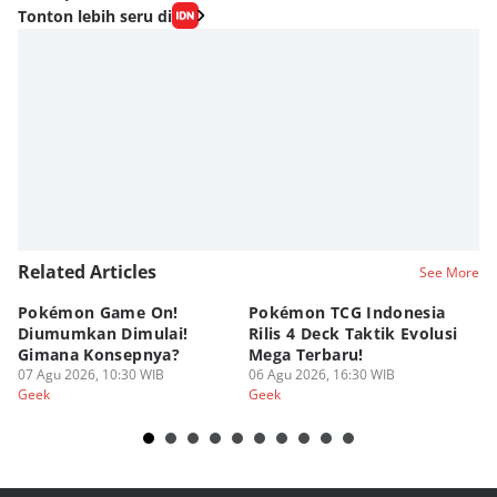
Tonton lebih seru di
Related Articles
See More
Pokémon Game On!
Pokémon TCG Indonesia
Aw
Diumumkan Dimulai!
Rilis 4 Deck Taktik Evolusi
Bu
Gimana Konsepnya?
Mega Terbaru!
P
07 Agu 2026, 10:30 WIB
06 Agu 2026, 16:30 WIB
20
05
Geek
Geek
Ge