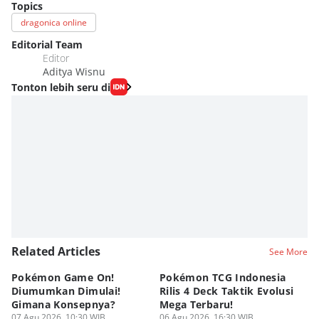
Topics
dragonica online
Editorial Team
Editor
Aditya Wisnu
Tonton lebih seru di
Related Articles
See More
Pokémon Game On!
Pokémon TCG Indonesia
Aw
Diumumkan Dimulai!
Rilis 4 Deck Taktik Evolusi
Bu
Gimana Konsepnya?
Mega Terbaru!
P
07 Agu 2026, 10:30 WIB
06 Agu 2026, 16:30 WIB
20
05