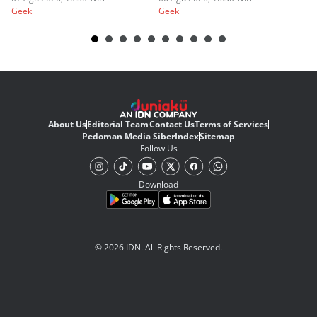
Geek
Geek
Ge
About Us
Editorial Team
Contact Us
Terms of Services
Pedoman Media Siber
Index
Sitemap
Follow Us
Download
© 2026 IDN. All Rights Reserved.