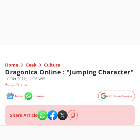
Home
Geek
Culture
Dragonica Online : "Jumping Character"
10 Okt 2012, 11:36 WIB
Aditya Wisnu
News
Channel
Add Us on Google
Share Article