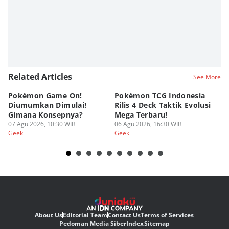
Related Articles
See More
Pokémon Game On!
Pokémon TCG Indonesia
Aw
Diumumkan Dimulai!
Rilis 4 Deck Taktik Evolusi
Bu
Gimana Konsepnya?
Mega Terbaru!
P
07 Agu 2026, 10:30 WIB
06 Agu 2026, 16:30 WIB
20
05
Geek
Geek
Ge
About Us
Editorial Team
Contact Us
Terms of Services
Pedoman Media Siber
Index
Sitemap