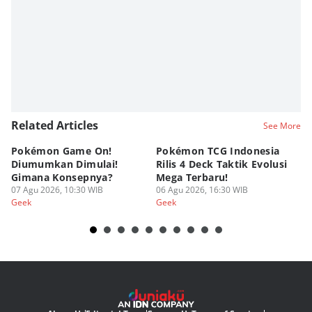
Editor
SEO Intern Duniaku
Editor
Eddy Rusmanto
Related Articles
See More
Pokémon Game On!
Pokémon TCG Indonesia
Aw
Diumumkan Dimulai!
Rilis 4 Deck Taktik Evolusi
Bu
Gimana Konsepnya?
Mega Terbaru!
P
07 Agu 2026, 10:30 WIB
06 Agu 2026, 16:30 WIB
20
05
Geek
Geek
Ge