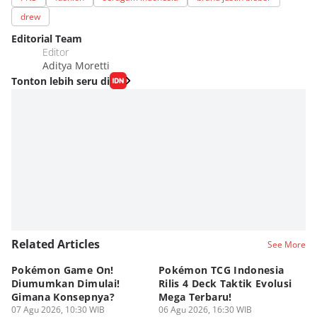
drew
Editorial Team
Editor
Aditya Moretti
Tonton lebih seru di
Related Articles
See More
Pokémon Game On!
Pokémon TCG Indonesia
Aw
Diumumkan Dimulai!
Rilis 4 Deck Taktik Evolusi
Bu
Gimana Konsepnya?
Mega Terbaru!
P
07 Agu 2026, 10:30 WIB
06 Agu 2026, 16:30 WIB
20
05