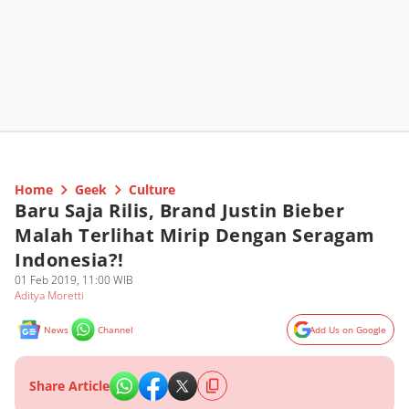
Home
Geek
Culture
Baru Saja Rilis, Brand Justin Bieber
Malah Terlihat Mirip Dengan Seragam
Indonesia?!
01 Feb 2019, 11:00 WIB
Aditya Moretti
News
Channel
Add Us on Google
Share Article