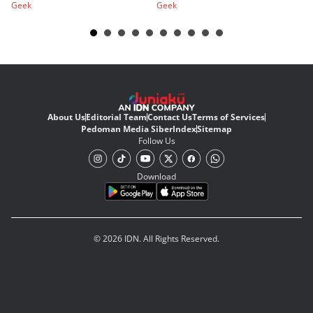
Geek
Geek
Ge
About Us
Editorial Team
Contact Us
Terms of Services
Pedoman Media Siber
Index
Sitemap
Follow Us
Download
© 2026 IDN. All Rights Reserved.