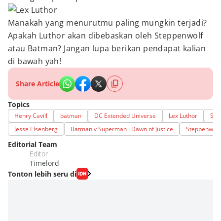
Manakah yang menurutmu paling mungkin terjadi?
Apakah Luthor akan dibebaskan oleh Steppenwolf
atau Batman? Jangan lupa berikan pendapat kalian
di bawah yah!
Share Article
Topics
Henry Cavill
batman
DC Extended Universe
Lex Luthor
Sup
Jesse Eisenberg
Batman v Superman : Dawn of Justice
Steppenwolf
Editorial Team
Editor
Timelord
Tonton lebih seru di