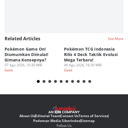
Related Articles
See More
Pokémon Game On!
Pokémon TCG Indonesia
Aw
Diumumkan Dimulai!
Rilis 4 Deck Taktik Evolusi
Bu
Gimana Konsepnya?
Mega Terbaru!
P
07 Agu 2026, 10:30 WIB
06 Agu 2026, 16:30 WIB
20
05
Geek
Geek
Ge
About Us
Editorial Team
Contact Us
Terms of Services
Pedoman Media Siber
Index
Sitemap
Follow Us