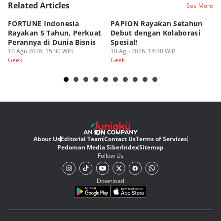
Related Articles
See More
FORTUNE Indonesia
PAPION Rayakan Setahun
P
Rayakan 5 Tahun, Perkuat
Debut dengan Kolaborasi
D
Perannya di Dunia Bisnis
Spesial!
G
10 Agu 2026, 15:30 WIB
10 Agu 2026, 14:30 WIB
07
Geek
Geek
Ge
About Us
Editorial Team
Contact Us
Terms of Services
Pedoman Media Siber
Index
Sitemap
Follow Us
Download