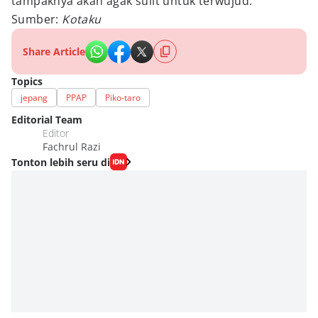
tampaknya akan agak sulit untuk terwujud.
Sumber:
Kotaku
Share Article
Topics
jepang
PPAP
Piko-taro
Editorial Team
Editor
Fachrul Razi
Tonton lebih seru di