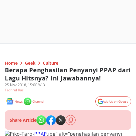
Home
Geek
Culture
Berapa Penghasilan Penyanyi PPAP dari
Lagu Hitsnya? Ini Jawabannya!
25 Nov 2016, 15:00 WIB
Fachrul Razi
News
Channel
Add Us on Google
Share Article
Piko-Taro-
PPAP
.jpg" alt="penghasilan penyanyi