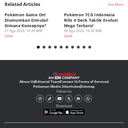
Editor
Related Articles
See More
Eddy Rusmanto
Pokémon Game On!
Pokémon TCG Indonesia
Aw
Diumumkan Dimulai!
Rilis 4 Deck Taktik Evolusi
Bu
Gimana Konsepnya?
Mega Terbaru!
P
07 Agu 2026, 10:30 WIB
06 Agu 2026, 16:30 WIB
20
05
Geek
Geek
Ge
About Us
Editorial Team
Contact Us
Terms of Services
Pedoman Media Siber
Index
Sitemap
Follow Us
Download