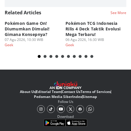
Related Articles
See More
Pokémon Game On!
Pokémon TCG Indonesia
Aw
Diumumkan Dimulai!
Rilis 4 Deck Taktik Evolusi
Bu
Gimana Konsepnya?
Mega Terbaru!
P
07 Agu 2026, 10:30 WIB
06 Agu 2026, 16:30 WIB
20
05
Geek
Geek
Ge
About Us
Editorial Team
Contact Us
Terms of Services
Pedoman Media Siber
Index
Sitemap
Follow Us
Download