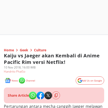
Home
Geek
Culture
Kaiju vs Jaeger akan Kembali di Anime
Pacific Rim versi Netflix!
10 Nov 2018, 16:00 WIB
Handrito PhatSo
News
Channel
Add Us on Google
Share Article
Pertarungan antara mecha canggih Jaeger melawan