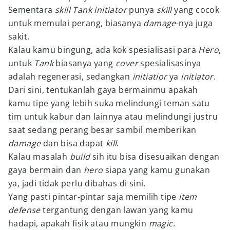
Sementara
skill
Tank initiator
punya
skill
yang cocok
untuk memulai perang, biasanya
damage
-nya juga
sakit.
Kalau kamu bingung, ada kok spesialisasi para
Hero
,
untuk
Tank
biasanya yang
cover
spesialisasinya
adalah regenerasi, sedangkan
initiatior
ya
initiator
.
Dari sini, tentukanlah gaya bermainmu apakah
kamu tipe yang lebih suka melindungi teman satu
tim untuk kabur dan lainnya atau melindungi justru
saat sedang perang besar sambil memberikan
damage
dan bisa dapat
kill
.
Kalau masalah
build
sih itu bisa disesuaikan dengan
gaya bermain dan
hero
siapa yang kamu gunakan
ya, jadi tidak perlu dibahas di sini.
Yang pasti pintar-pintar saja memilih tipe
item
defense
tergantung dengan lawan yang kamu
hadapi, apakah fisik atau mungkin
magic
.