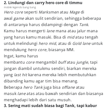
2. Lindungi dan carry hero core di timmu
mobile legends bang bang
Hero core
seperti
Marksmen
atau
Mage
di
awal
game
akan sulit sendirian, sehingga beberapa
di antaranya harus didampingi dengan
Tank
.
Kamu harus mengerti
lane
mana atau jalur mana
yang harus kamu masuki. Bisa di
mid
atau tengah
untuk melindungi
hero
mid
, atau di
Gold lane
untuk
mendukung
hero core
, biasanya MM.
Ingat, kamu harus
membantu
core
mengambil
buff
atau
jungle
, tapi
jangan diambil untukmu sendiri, biarkan mereka
yang
last hit
karena mereka lebih membutuhkan
dibanding kamu agar tim bisa menang.
Beberapa
hero Tank
juga bisa
offlane
atau
masuk
lane
atas atau bawah sendirian dan biasanya
menghadapi lebih dari satu musuh.
3. Sering mati sudah biasa bagi Tank, tapi kabur