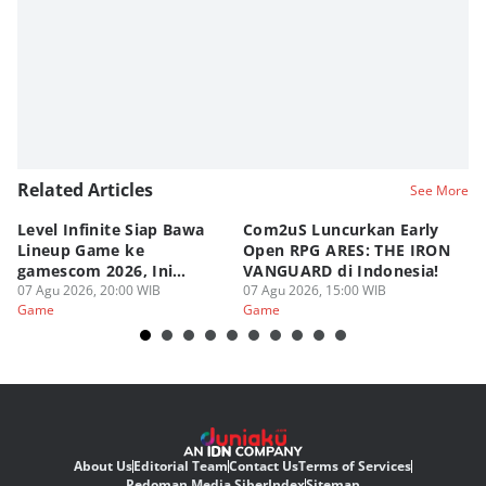
Fahrul Razi Uni Nurullah
Related Articles
See More
Level Infinite Siap Bawa
Com2uS Luncurkan Early
R
Lineup Game ke
Open RPG ARES: THE IRON
Zo
gamescom 2026, Ini
VANGUARD di Indonesia!
Ke
Judulnya!
07 Agu 2026, 20:00 WIB
07 Agu 2026, 15:00 WIB
07
Game
Game
G
About Us
Editorial Team
Contact Us
Terms of Services
Pedoman Media Siber
Index
Sitemap