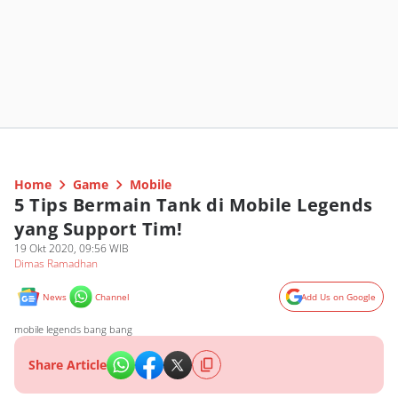
Home
Game
Mobile
5 Tips Bermain Tank di Mobile Legends
yang Support Tim!
19 Okt 2020, 09:56 WIB
Dimas Ramadhan
News
Channel
Add Us on Google
mobile legends bang bang
Share Article