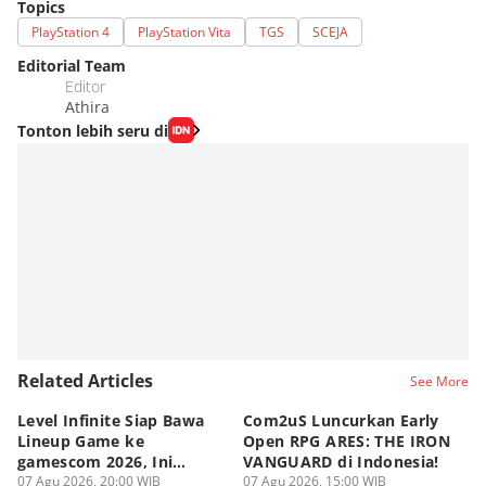
Topics
PlayStation 4
PlayStation Vita
TGS
SCEJA
Editorial Team
Editor
Athira
Tonton lebih seru di
Related Articles
See More
Level Infinite Siap Bawa
Com2uS Luncurkan Early
R
Lineup Game ke
Open RPG ARES: THE IRON
Zo
gamescom 2026, Ini
VANGUARD di Indonesia!
Ke
Judulnya!
07 Agu 2026, 20:00 WIB
07 Agu 2026, 15:00 WIB
07