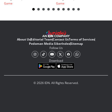
Game
Game
G
About Us
Editorial Team
Contact Us
Terms of Services
Pedoman Media Siber
Index
Sitemap
Follow Us
Download
© 2026 IDN. All Rights Reserved.