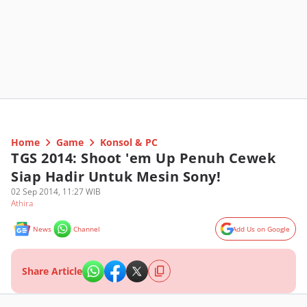
Home
Game
Konsol & PC
TGS 2014: Shoot 'em Up Penuh Cewek
Siap Hadir Untuk Mesin Sony!
02 Sep 2014, 11:27 WIB
Athira
News
Channel
Add Us on Google
Share Article