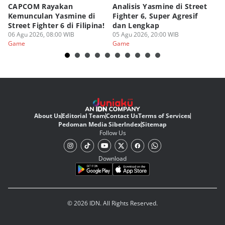
CAPCOM Rayakan
Analisis Yasmine di Street
ra
Kemunculan Yasmine di
Fighter 6, Super Agresif
W
Street Fighter 6 di Filipina!
dan Lengkap
Ho
06 Agu 2026, 08:00 WIB
05 Agu 2026, 20:00 WIB
20
03
Game
Game
G
About Us
Editorial Team
Contact Us
Terms of Services
Pedoman Media Siber
Index
Sitemap
Follow Us
Download
© 2026 IDN. All Rights Reserved.