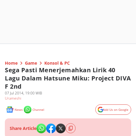
Home
Game
Konsol & PC
Sega Pasti Menerjemahkan Lirik 40
Lagu Dalam Hatsune Miku: Project DIVA
F 2nd
07 Jul 2014, 19:00 WIB
Urameshi
News
Channel
Add Us on Google
Share Article