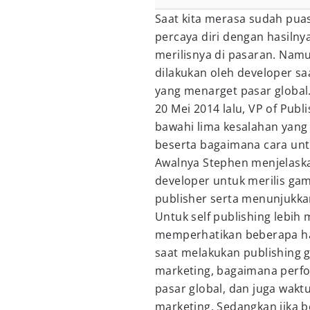
Saat kita merasa sudah pu
percaya diri dengan hasilnya
merilisnya di pasaran. Nam
dilakukan oleh developer s
yang menarget pasar global
20 Mei 2014 lalu, VP of Pub
bawahi lima kesalahan yang 
beserta bagaimana cara unt
Awalnya Stephen menjelaska
developer untuk merilis gam
publisher serta menunjukk
Untuk self publishing lebi
memperhatikan beberapa ha
saat melakukan publishing 
marketing, bagaimana perf
pasar global, dan juga wakt
marketing. Sedangkan jika 