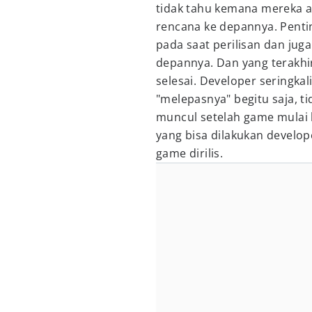
tidak tahu kemana mereka 
rencana ke depannya. Pentin
pada saat perilisan dan juga
depannya. Dan yang terakhi
selesai. Developer seringkal
"melepasnya" begitu saja, 
muncul setelah game mulai 
yang bisa dilakukan develo
game dirilis.