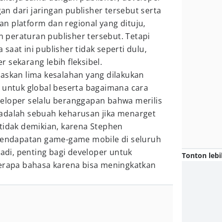
n dari jaringan publisher tersebut serta
n platform dan regional yang dituju,
peraturan publisher tersebut. Tetapi
aat ini publisher tidak seperti dulu,
 sekarang lebih fleksibel.
laskan lima kesalahan yang dilakukan
e untuk global beserta bagaimana cara
eloper selalu beranggapan bahwa merilis
adalah sebuah keharusan jika menarget
tidak demikian, karena Stephen
ndapatan game-game mobile di seluruh
Jadi, penting bagi developer untuk
Tonton lebi
berapa bahasa karena bisa meningkatkan