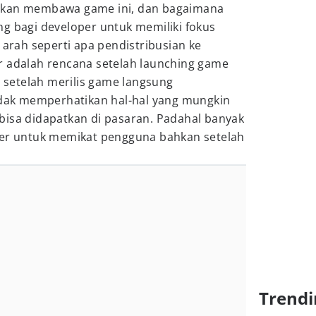
akan membawa game ini, dan bagaimana
g bagi developer untuk memiliki fokus
 arah seperti apa pendistribusian ke
r adalah rencana setelah launching game
i setelah merilis game langsung
tidak memperhatikan hal-hal yang mungkin
bisa didapatkan di pasaran. Padahal banyak
per untuk memikat pengguna bahkan setelah
Trendi