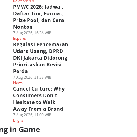
Relationship
PMWC 2026: Jadwal,
Daftar Tim, Format,
Prize Pool, dan Cara
Nonton
7 Aug 2026, 16:36 WIB
Esports
Regulasi Pencemaran
Udara Usang, DPRD
DKI Jakarta Didorong
Prioritaskan Revisi
Perda
7 Aug 2026, 21:38 WIB
News
Cancel Culture: Why
Consumers Don't
Hesitate to Walk
Away From a Brand
7 Aug 2026, 11:00 WIB
English
ng in Game