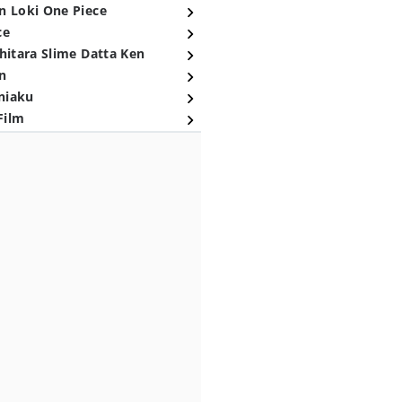
n Loki One Piece
ce
hitara Slime Datta Ken
n
niaku
Film