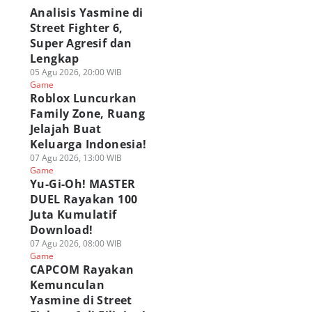
Analisis Yasmine di
Street Fighter 6,
Super Agresif dan
Lengkap
05 Agu 2026, 20:00 WIB
Game
Roblox Luncurkan
Family Zone, Ruang
Jelajah Buat
Keluarga Indonesia!
07 Agu 2026, 13:00 WIB
Game
Yu-Gi-Oh! MASTER
DUEL Rayakan 100
Juta Kumulatif
Download!
APCOM Rayakan
Analisis Yasmine di
ragingzet Obrolin
07 Agu 2026, 08:00 WIB
emunculan
Street Fighter 6,
Juara Wuthering
Game
smine di Street
Super Agresif dan
Waves: Holographi
CAPCOM Rayakan
ghter 6 di Filipina!
Lengkap
Overdrive 2026!
Kemunculan
 Agu 2026, 08:00 WIB
05 Agu 2026, 20:00 WIB
03 Agu 2026, 19:15 WIB
ame
Game
Game
Yasmine di Street