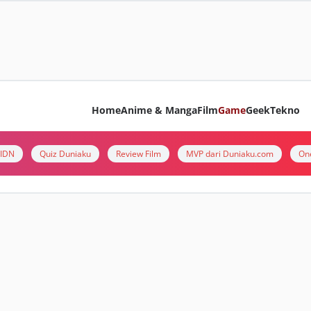
Home
Anime & Manga
Film
Game
Geek
Tekno
i IDN
Quiz Duniaku
Review Film
MVP dari Duniaku.com
On