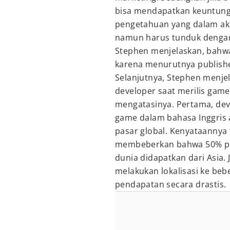
bisa mendapatkan keuntunga
pengetahuan yang dalam aka
namun harus tunduk dengan 
Stephen menjelaskan, bahwa s
karena menurutnya publisher
Selanjutnya, Stephen menje
developer saat merilis gam
mengatasinya. Pertama, dev
game dalam bahasa Inggris 
pasar global. Kenyataannya 
membeberkan bahwa 50% pe
dunia didapatkan dari Asia. 
melakukan lokalisasi ke be
pendapatan secara drastis.