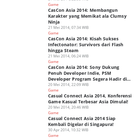
Game
CasCon Asia 2014: Membangun
Karakter yang Memikat ala Clumsy
Ninja
21 Mei 2014, 07:34 WIB
Game
CasCon Asia 2014: Kisah Sukses
Infectonator: Survivors dari Flash
hingga Steam
21 Mei 2014, 06:24 WIB
Game
CasCon Asia 2014: Sony Dukung
Penuh Developer Indie, PSM
Developer Program Segera Hadir di
Indonesia!
20 Mei 2014, 22:09 WIB
Game
Casual Connect Asia 2014, Konferensi
Game Kasual Terbesar Asia Dimulai!
20 Mei 2014, 20:46 WIB
Game
Casual Connect Asia 2014 Siap
Kembali Digelar di Singapura!
30 Apr 2014, 10:32 WIB
Game