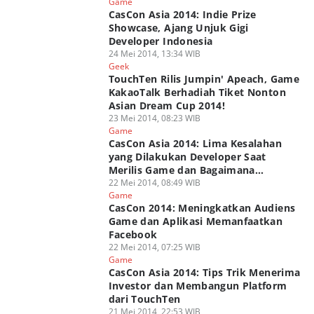
Game
CasCon Asia 2014: Indie Prize
Showcase, Ajang Unjuk Gigi
Developer Indonesia
24 Mei 2014, 13:34 WIB
Geek
TouchTen Rilis Jumpin' Apeach, Game
KakaoTalk Berhadiah Tiket Nonton
Asian Dream Cup 2014!
23 Mei 2014, 08:23 WIB
Game
CasCon Asia 2014: Lima Kesalahan
yang Dilakukan Developer Saat
Merilis Game dan Bagaimana
Mengatasinya
22 Mei 2014, 08:49 WIB
Game
CasCon 2014: Meningkatkan Audiens
Game dan Aplikasi Memanfaatkan
Facebook
22 Mei 2014, 07:25 WIB
Game
CasCon Asia 2014: Tips Trik Menerima
Investor dan Membangun Platform
dari TouchTen
21 Mei 2014, 22:53 WIB