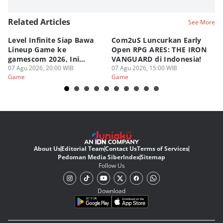
Related Articles
See More
Level Infinite Siap Bawa
Com2uS Luncurkan Early
R
Lineup Game ke
Open RPG ARES: THE IRON
Zo
gamescom 2026, Ini
VANGUARD di Indonesia!
Ke
Judulnya!
07 Agu 2026, 20:00 WIB
07 Agu 2026, 15:00 WIB
07
Game
Game
G
About Us
Editorial Team
Contact Us
Terms of Services
Pedoman Media Siber
Index
Sitemap
Follow Us
Download