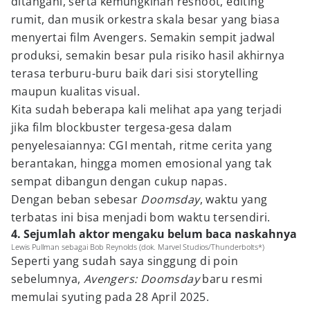
ditangani, serta kemungkinan reshoot, editing
rumit, dan musik orkestra skala besar yang biasa
menyertai film Avengers. Semakin sempit jadwal
produksi, semakin besar pula risiko hasil akhirnya
terasa terburu-buru baik dari sisi storytelling
maupun kualitas visual.
Kita sudah beberapa kali melihat apa yang terjadi
jika film blockbuster tergesa-gesa dalam
penyelesaiannya: CGI mentah, ritme cerita yang
berantakan, hingga momen emosional yang tak
sempat dibangun dengan cukup napas.
Dengan beban sebesar
Doomsday
, waktu yang
terbatas ini bisa menjadi bom waktu tersendiri.
4. Sejumlah aktor mengaku belum baca naskahnya
Lewis Pullman sebagai Bob Reynolds (dok. Marvel Studios/Thunderbolts*)
Seperti yang sudah saya singgung di poin
sebelumnya,
Avengers: Doomsday
baru resmi
memulai syuting pada 28 April 2025.