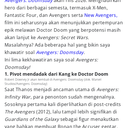
Avengers: Doomsday
akan rilis 2026. Menghadirkan
hero dari berbagai semesta, termasuk X-Men,
Fantastic Four, dan Avengers serta
New Avengers,
film ini seharusnya akan menunjukkan pertempuran
epik melawan Doctor Doom yang berpotensi masih
akan lanjut ke
Avengers: Secret Wars.
Masalahnya? Ada beberapa hal yang bikin saya
khawatir soal
Avengers: Doomsday
.
Ini lima kekhawatiran saya soal
Avengers:
Doomsday!
1. Pivot mendadak dari Kang ke Doctor Doom
Robert Downey Jr akan kembali di Avengers: Doomsday (dok. Marvel
Studios/Avengers: Doomsday)
Saat Thanos menjadi ancaman utama di
Avengers:
Infinity War
, para penonton sudah mengenalnya.
Sosoknya pertama kali diperlihatkan di post-credits
The Avengers
(2012), lalu tampil lebih signifikan di
Guardians of the Galaxy
sebagai figur menakutkan
yang bahkan membuat Ronan the Accuser gentar,