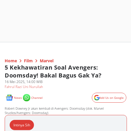
Home
Film
Marvel
5 Kekhawatiran Soal Avengers:
Doomsday! Bakal Bagus Gak Ya?
16 Mei 2025, 14:00 WIB
Fahrul Razi Uni Nurullah
News
Channel
Add Us on Google
Robert Downey Jr akan kembali di Avengers: Doomsday (dok. Marvel
Studios/Avengers: Doomsday)
Intinya Sih