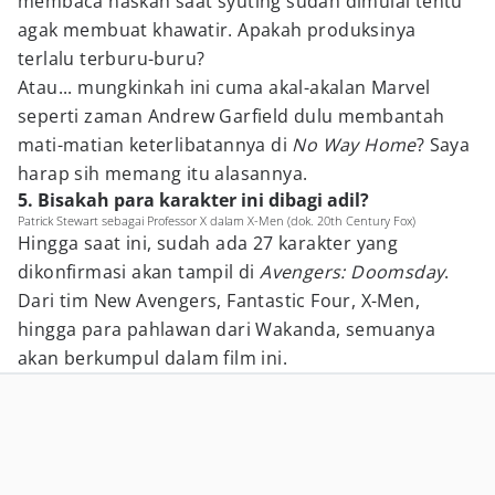
membaca naskah saat syuting sudah dimulai tentu
agak membuat khawatir. Apakah produksinya
terlalu terburu-buru?
Atau... mungkinkah ini cuma akal-akalan Marvel
seperti zaman Andrew Garfield dulu membantah
mati-matian keterlibatannya di
No Way Home
? Saya
harap sih memang itu alasannya.
5. Bisakah para karakter ini dibagi adil?
Patrick Stewart sebagai Professor X dalam X-Men (dok. 20th Century Fox)
Hingga saat ini, sudah ada 27 karakter yang
dikonfirmasi akan tampil di
Avengers: Doomsday
.
Dari tim New Avengers, Fantastic Four, X-Men,
hingga para pahlawan dari Wakanda, semuanya
akan berkumpul dalam film ini.