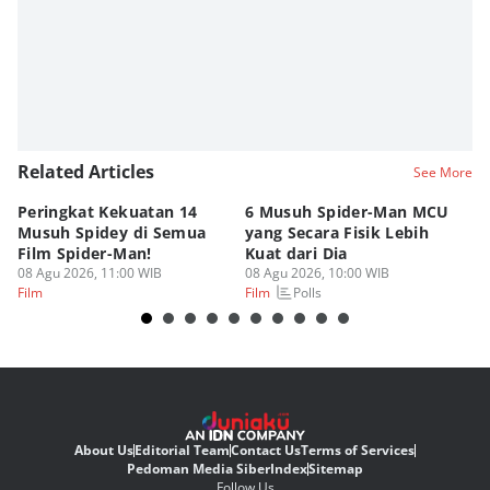
Related Articles
See More
Peringkat Kekuatan 14
6 Musuh Spider-Man MCU
4 
Musuh Spidey di Semua
yang Secara Fisik Lebih
Ye
Film Spider-Man!
Kuat dari Dia
B
08 Agu 2026, 11:00 WIB
08 Agu 2026, 10:00 WIB
07
Polls
Film
Film
Fi
About Us
Editorial Team
Contact Us
Terms of Services
Pedoman Media Siber
Index
Sitemap
Follow Us