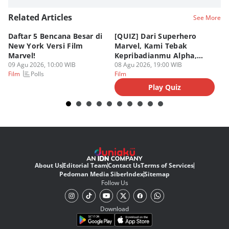
Related Articles
See More
Daftar 5 Bencana Besar di
[QUIZ] Dari Superhero
4 
New York Versi Film
Marvel, Kami Tebak
Di
Marvel!
Kepribadianmu Alpha,
S
09 Agu 2026, 10:00 WIB
Beta, atau Omega
08 Agu 2026, 19:00 WIB
D
08
Polls
Film
Film
Fi
Play Quiz
About Us
Editorial Team
Contact Us
Terms of Services
Pedoman Media Siber
Index
Sitemap
Follow Us
Download