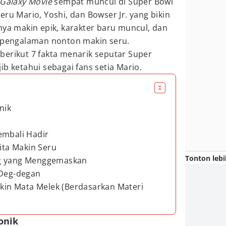
 Galaxy Movie
sempat muncul di Super Bowl
eru Mario, Yoshi, dan Bowser Jr. yang bikin
nya makin epik, karakter baru muncul, dan
n pengalaman nonton makin seru.
berikut 7 fakta menarik seputar Super
ib ketahui sebagai fans setia Mario.
nik
embali Hadir
rita Makin Seru
Tonton lebi
gg yang Menggemaskan
 Deg-degan
ikin Mata Melek (Berdasarkan Materi
onik