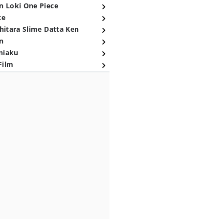
n Loki One Piece
ce
hitara Slime Datta Ken
n
niaku
Film