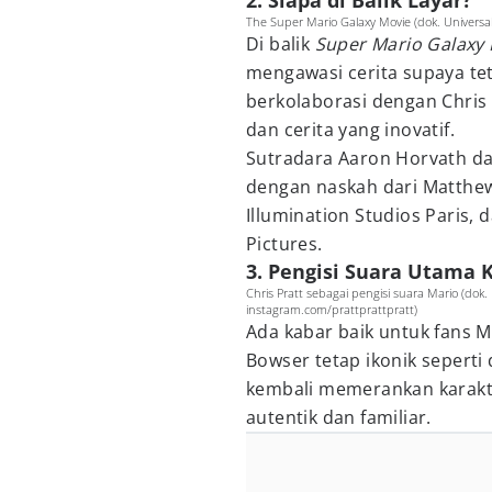
2. Siapa di Balik Layar?
The Super Mario Galaxy Movie (dok. Universal
Di balik
Super Mario Galaxy
mengawasi cerita supaya tet
berkolaborasi dengan Chris 
dan cerita yang inovatif.
Sutradara Aaron Horvath da
dengan naskah dari Matthew
Illumination Studios Paris, 
Pictures.
3. Pengisi Suara Utama 
Chris Pratt sebagai pengisi suara Mario (dok.
instagram.com/prattprattpratt)
Ada kabar baik untuk fans M
Bowser tetap ikonik seperti 
kembali memerankan karakter
autentik dan familiar.