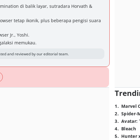
mination di balik layar, sutradara Horvath &
Bowser tetap ikonik, plus beberapa pengisi suara
ser Jr., Yoshi.
 galaksi memukau.
ted and reviewed by our editorial team.
Trendi
1
.
Marvel 
2
.
Spider-
3
.
Avatar: 
4
.
Bleach
5
.
Hunter 