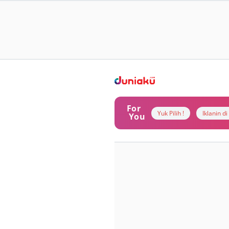
For
Yuk Pilih !
Iklanin d
You