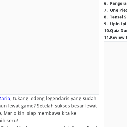
6
.
Pangera
7
.
One Pie
8
.
Tensei S
9
.
Upin Ipi
10
.
Quiz Du
11
.
Review 
Mario
, tukang ledeng legendaris yang sudah
un lewat game? Setelah sukses besar lewat
e
, Mario kini siap membawa kita ke
ih seru!