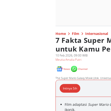
Home
Film
Internasional
7 Fakta Super 
untuk Kamu Pe
10 Feb 2026, 09:00 WIB
Meutia Amalia Putri
News
Channel
The Super Mario Galaxy Movie (dok. Universal
Intinya Sih
Film adaptasi
Super Mario 
ikonik.