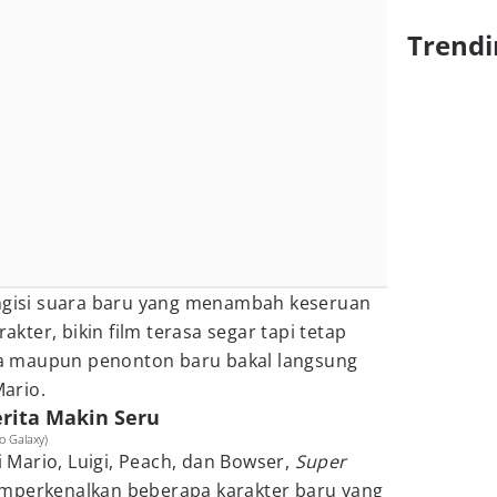
Trendi
engisi suara baru yang menambah keseruan
rakter, bikin film terasa segar tapi tetap
ama maupun penonton baru bakal langsung
ario.
erita Makin Seru
o Galaxy)
ti Mario, Luigi, Peach, dan Bowser,
Super
mperkenalkan beberapa karakter baru yang