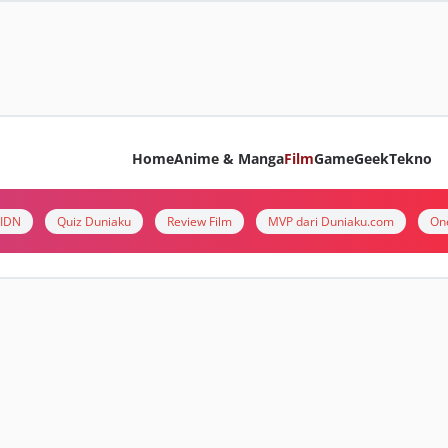
Home
Anime & Manga
Film
Game
Geek
Tekno
i IDN
Quiz Duniaku
Review Film
MVP dari Duniaku.com
On