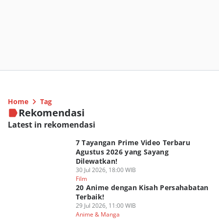
Home
Tag
Rekomendasi
Latest in rekomendasi
7 Tayangan Prime Video Terbaru
Agustus 2026 yang Sayang
Dilewatkan!
30 Jul 2026, 18:00 WIB
Film
20 Anime dengan Kisah Persahabatan
Terbaik!
29 Jul 2026, 11:00 WIB
Anime & Manga