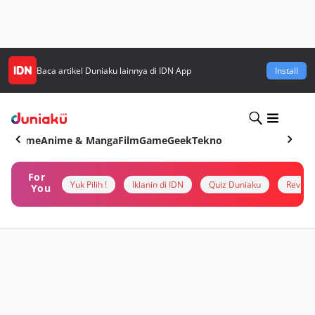
Baca artikel
Duniaku
lainnya di IDN App
Install
Home
Anime & Manga
Film
Game
Geek
Tekno
For
Yuk Pilih !
Iklanin di IDN
Quiz Duniaku
Review
You