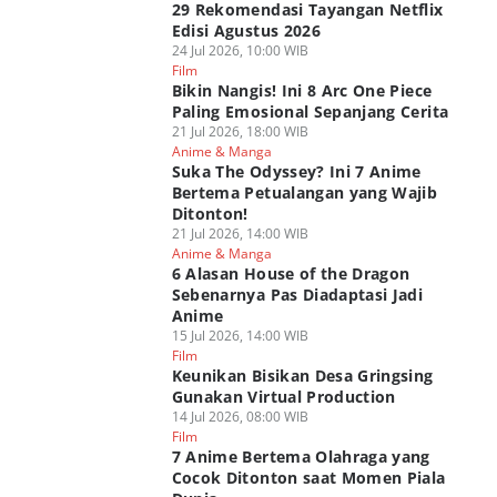
29 Rekomendasi Tayangan Netflix
Edisi Agustus 2026
24 Jul 2026, 10:00 WIB
Film
Bikin Nangis! Ini 8 Arc One Piece
Paling Emosional Sepanjang Cerita
21 Jul 2026, 18:00 WIB
Anime & Manga
Suka The Odyssey? Ini 7 Anime
Bertema Petualangan yang Wajib
Ditonton!
21 Jul 2026, 14:00 WIB
Anime & Manga
6 Alasan House of the Dragon
Sebenarnya Pas Diadaptasi Jadi
Anime
15 Jul 2026, 14:00 WIB
Film
Keunikan Bisikan Desa Gringsing
Gunakan Virtual Production
14 Jul 2026, 08:00 WIB
Film
7 Anime Bertema Olahraga yang
Cocok Ditonton saat Momen Piala