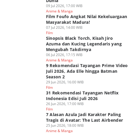
Dunia
09 Jul 2026, 17:00 WIB
Anime & Manga
Film Foufo Angkat Nilai Kekeluargaan
Masyarakat Madura!
07 Jul 2026, 14:00 WIB
Film
Sinopsis Black Torch, Kisah Jiro
Azuma dan Kucing Legendaris yang
Mengubah Takdirnya
06 Jul 2026, 17:15 WIB
Anime & Manga
9 Rekomendasi Tayangan Prime Video
Juli 2026, Ada Elle hingga Batman
Season 2
29 Jun 2026, 16:00 WIB
Film
31 Rekomendasi Tayangan Netflix
Indonesia Edisi Juli 2026
26 Jun 2026, 17:00 WIB
Film
7 Alasan Azula Jadi Karakter Paling
Tragis di Avatar: The Last Airbender
25 Jun 2026, 18:00 WIB
Anime & Manga