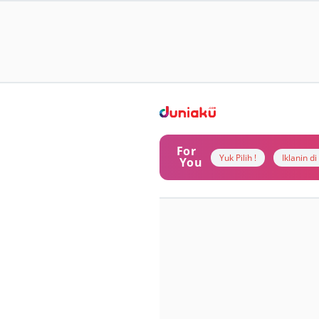
For
Yuk Pilih !
Iklanin d
You