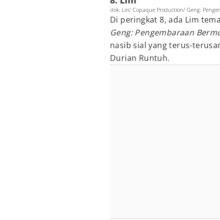
8. Lim
dok. Les' Copaque Production/ Geng: Peng
Di peringkat 8, ada Lim tem
Geng: Pengembaraan Bermu
nasib sial yang terus-terus
Durian Runtuh.