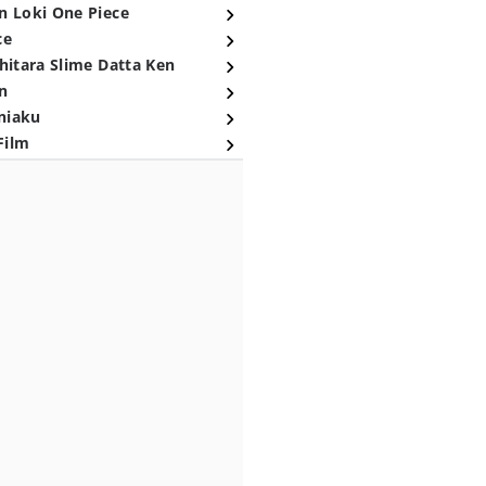
n Loki One Piece
ce
hitara Slime Datta Ken
n
niaku
Film