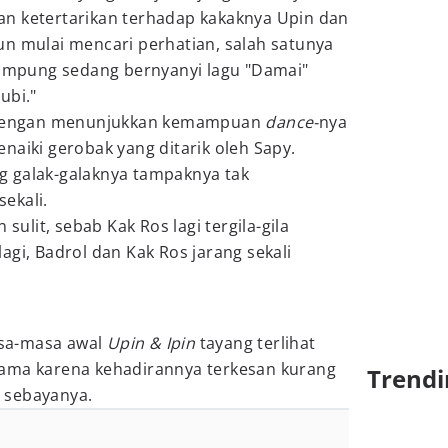
n ketertarikan terhadap kakaknya Upin dan
a pun mulai mencari perhatian, salah satunya
 kampung sedang bernyanyi lagu "Damai"
ubi."
engan menunjukkan kemampuan
dance-
nya
naiki gerobak yang ditarik oleh Sapy.
 galak-galaknya tampaknya tak
ekali.
 sulit, sebab Kak Ros lagi tergila-gila
agi, Badrol dan Kak Ros jarang sekali
sa-masa awal
Upin & Ipin
tayang terlihat
ama karena kehadirannya terkesan kurang
Trendi
 sebayanya.