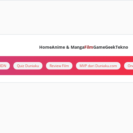
Home
Anime & Manga
Film
Game
Geek
Tekno
i IDN
Quiz Duniaku
Review Film
MVP dari Duniaku.com
On