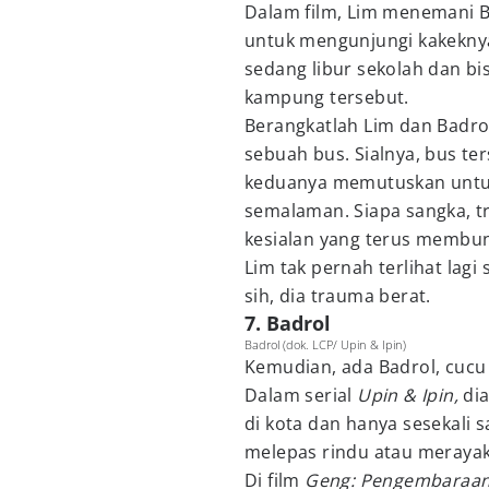
Dalam film, Lim menemani 
untuk mengunjungi kakeknya
sedang libur sekolah dan b
kampung tersebut.
Berangkatlah Lim dan Badr
sebuah bus. Sialnya, bus te
keduanya memutuskan untuk
semalaman. Siapa sangka, tr
kesialan yang terus membun
Lim tak pernah terlihat lagi
sih, dia trauma berat.
7. Badrol
Badrol (dok. LCP/ Upin & Ipin)
Kemudian, ada Badrol, cucu
Dalam serial
Upin & Ipin,
di
di kota dan hanya sesekali
melepas rindu atau merayak
Di film
Geng: Pengembaraa