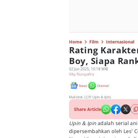
Home
Film
Internasional
Rating Karakte
Boy, Siapa Ran
02 Jun 2025, 10:18 WIB
Viky Nursyafira
News
Channel
Mail (dok. LCP/ Upin & Ipin)
Share Article
Upin & Ipin
adalah serial an
dipersembahkan oleh Les' C