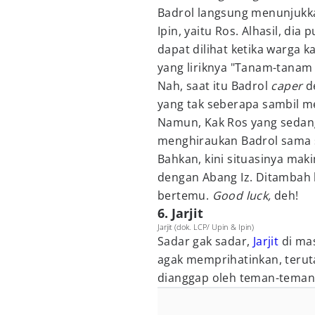
Badrol langsung menunjukka
Ipin, yaitu Ros. Alhasil, di
dapat dilihat ketika warga
yang liriknya "Tanam-tanam 
Nah, saat itu Badrol
caper
d
yang tak seberapa sambil me
Namun, Kak Ros yang sedang
menghiraukan Badrol sama s
Bahkan, kini situasinya makin
dengan Abang Iz. Ditambah l
bertemu.
Good luck,
deh!
6. Jarjit
Jarjit (dok. LCP/ Upin & Ipin)
Sadar gak sadar,
Jarjit
di ma
agak memprihatinkan, terut
dianggap oleh teman-teman