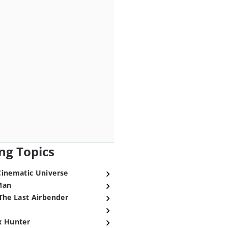
ng Topics
Cinematic Universe
Man
The Last Airbender
x Hunter