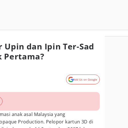
r Upin dan Ipin Ter-Sad
k Pertama?
Add Us on Google
imasi anak asal Malaysia yang
opaque Production. Pelopor kartun 3D di