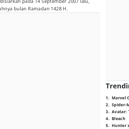
i disiarkan pada 14 September 2007 lalu,
tuhnya bulan Ramadan 1428 H.
Trendi
1
.
Marvel 
2
.
Spider-
3
.
Avatar: 
4
.
Bleach
5
.
Hunter 