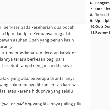
6
.
Pangera
7
.
One Pie
8
.
Tensei S
9
.
Upin Ipi
10
.
Quiz Du
ri berkisar pada keseharian dua bocah
11
.
Review 
a Upin dan Ipin. Keduanya tinggal di
bawah asuhan Opah yang penuh kasih
arang.
 turut memperkenalkan deretan karakter
lannya terasa berkesan bagi para
 tersebut tampil dengan ciri khasnya
ki-laki yang ada, beberapa di antaranya
 yang cukup menyedihkan, entah karena
alas, atau karena hidupnya yang selalu
 Ipin
ter-
sad boy
yang kisahnya paling pilu!