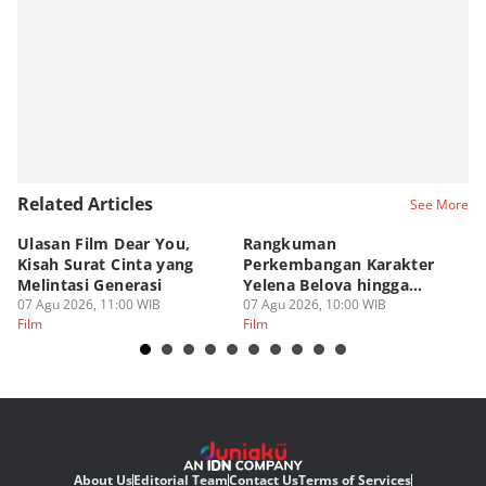
Editor
Viky Nursyafira
Editor
Eddy Rusmanto
Related Articles
See More
Ulasan Film Dear You,
Rangkuman
T
Kisah Surat Cinta yang
Perkembangan Karakter
L
Melintasi Generasi
Yelena Belova hingga
de
07 Agu 2026, 11:00 WIB
Spider-Man BND
07 Agu 2026, 10:00 WIB
06
Film
Film
Fi
About Us
Editorial Team
Contact Us
Terms of Services