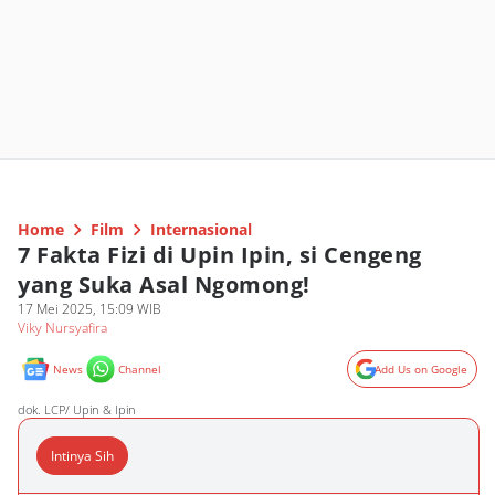
Home
Film
Internasional
7 Fakta Fizi di Upin Ipin, si Cengeng
yang Suka Asal Ngomong!
17 Mei 2025, 15:09 WIB
Viky Nursyafira
News
Channel
Add Us on Google
dok. LCP/ Upin & Ipin
Intinya Sih