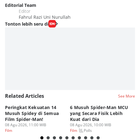
Editorial Team
Editor
Fahrul Razi Uni Nurullah
Tonton lebih seru di
Related Articles
See More
Peringkat Kekuatan 14
6 Musuh Spider-Man MCU
4 
Musuh Spidey di Semua
yang Secara Fisik Lebih
Ye
Film Spider-Man!
Kuat dari Dia
B
08 Agu 2026, 11:00 WIB
08 Agu 2026, 10:00 WIB
07
Polls
Film
Film
Fi