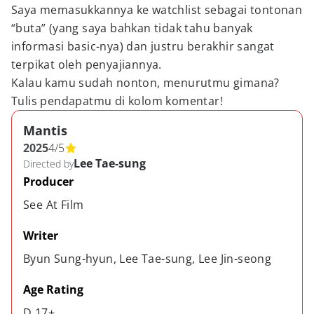
Saya memasukkannya ke watchlist sebagai tontonan
“buta” (yang saya bahkan tidak tahu banyak
informasi basic-nya) dan justru berakhir sangat
terpikat oleh penyajiannya.
Kalau kamu sudah nonton, menurutmu gimana?
Tulis pendapatmu di kolom komentar!
Mantis
2025
4
/
5
Lee Tae-sung
Directed by
Producer
See At Film
Writer
Byun Sung-hyun, Lee Tae-sung, Lee Jin-seong
Age Rating
D 17+