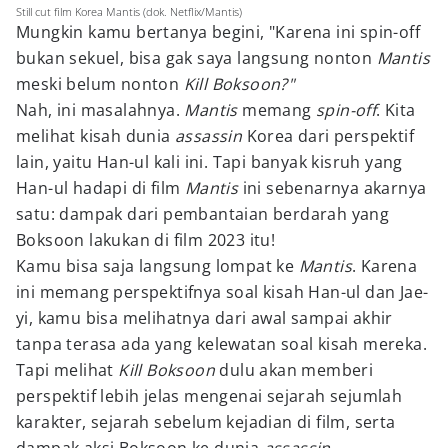
Still cut film Korea Mantis (dok. Netflix/Mantis)
Mungkin kamu bertanya begini, "Karena ini spin-off
bukan sekuel, bisa gak saya langsung nonton
Mantis
meski belum nonton
Kill Boksoon?"
Nah, ini masalahnya.
Mantis
memang
spin-off
. Kita
melihat kisah dunia
assassin
Korea dari perspektif
lain, yaitu Han-ul kali ini. Tapi banyak kisruh yang
Han-ul hadapi di film
Mantis
ini sebenarnya akarnya
satu: dampak dari pembantaian berdarah yang
Boksoon lakukan di film 2023 itu!
Kamu bisa saja langsung lompat ke
Mantis
. Karena
ini memang perspektifnya soal kisah Han-ul dan Jae-
yi, kamu bisa melihatnya dari awal sampai akhir
tanpa terasa ada yang kelewatan soal kisah mereka.
Tapi melihat
Kill Boksoon
dulu akan memberi
perspektif lebih jelas mengenai sejarah sejumlah
karakter, sejarah sebelum kejadian di film, serta