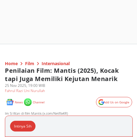
Home
Film
Internasional
Penilaian Film: Mantis (2025), Kocak
tapi Juga Memiliki Kejutan Menarik
25 Nov 2025, 19:00 WIB
Fahrul Razi Uni Nurullah
News
Channel
Add Us on Google
Im Si Wan di film Mantis (x.com/NetflixKR)
Intinya Sih