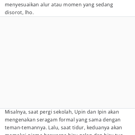
menyesuaikan alur atau momen yang sedang
disorot, lho.
Misalnya, saat pergi sekolah, Upin dan Ipin akan
mengenakan seragam formal yang sama dengan
teman-temannya. Lalu, saat tidur, keduanya akan