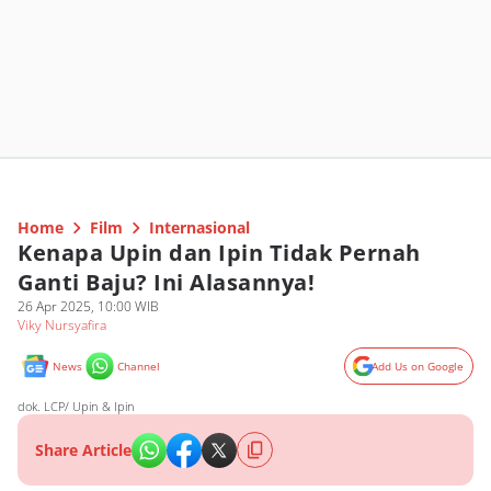
Home
Film
Internasional
Kenapa Upin dan Ipin Tidak Pernah
Ganti Baju? Ini Alasannya!
26 Apr 2025, 10:00 WIB
Viky Nursyafira
News
Channel
Add Us on Google
dok. LCP/ Upin & Ipin
Share Article