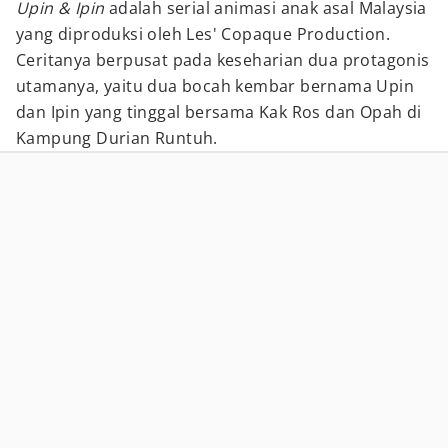
Upin & Ipin
adalah serial animasi anak asal Malaysia
yang diproduksi oleh Les' Copaque Production.
Ceritanya berpusat pada keseharian dua protagonis
utamanya, yaitu dua bocah kembar bernama Upin
dan Ipin yang tinggal bersama Kak Ros dan Opah di
Kampung Durian Runtuh.