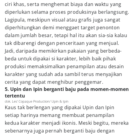
ciri khas, serta menghemat biaya dan waktu yang
diperlukan selama proses produksinya berlangsung.
Lagipula, meskipun visual atau grafis juga sangat
diperhitungkan demi menggaet target penonton
dalam jumlah besar, tetapi hal itu akan sia-sia kalau
tak dibarengi dengan penceritaan yang menjual.
Jadi, daripada memikirkan pakaian yang berbeda-
beda untuk dipakai si karakter, lebih baik pihak
produksi memaksimalkan penampilan atau desain
karakter yang sudah ada sambil terus menyajikan
cerita yang dapat menghibur penggemar.
5. Upin dan Ipin berganti baju pada momen-momen
tertentu
dok. Les' Copaque Production/ Upin & Ipin
Kaus tak berlengan yang dipakai Upin dan Ipin
setiap harinya memang membuat penampilan
kedua karakter menjadi ikonis. Meski begitu, mereka
sebenarnya juga pernah berganti baju dengan