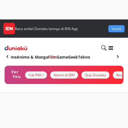
Baca artikel
Duniaku
lainnya di IDN App
Install
Home
Anime & Manga
Film
Game
Geek
Tekno
For
Yuk Pilih !
Iklanin di IDN
Quiz Duniaku
Review
You