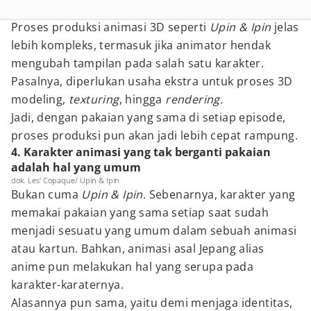
Proses produksi animasi 3D seperti
Upin & Ipin
jelas
lebih kompleks, termasuk jika animator hendak
mengubah tampilan pada salah satu karakter.
Pasalnya, diperlukan usaha ekstra untuk proses 3D
modeling,
texturing
, hingga
rendering.
Jadi, dengan pakaian yang sama di setiap episode,
proses produksi pun akan jadi lebih cepat rampung.
4. Karakter animasi yang tak berganti pakaian
adalah hal yang umum
dok. Les' Copaque/ Upin & Ipin
Bukan cuma
Upin & Ipin.
Sebenarnya, karakter yang
memakai pakaian yang sama setiap saat sudah
menjadi sesuatu yang umum dalam sebuah animasi
atau kartun. Bahkan, animasi asal Jepang alias
anime pun melakukan hal yang serupa pada
karakter-karaternya.
Alasannya pun sama, yaitu demi menjaga identitas,