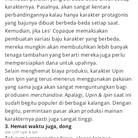
karakternya. Pasalnya, akan sangat kentara
perbandingannya kalau hanya karakter protagonis
yang bajunya dibuat berbeda-beda setiap saat.
Kemudian, jika Les' Copaque memaksakan
pembuatan variasi baju karakter yang berbeda,
mereka mungkin akan membutuhkan lebih banyak
tenaga tambahan yang berarti mereka juga perlu
mempersiapkan dana untuk upahnya.
Selain menghemat biaya produksi, karakter Upin
dan Ipin yang terus-menerus menggunakan pakaian
yang sama juga akan sangat menguntungkan bagi
produsen
merchandise.
Apalagi,
Upin & Ipin
saat ini
sudah begitu populer di berbagai kalangan. Dengan
begitu, permintaan pasar akan produksi mainan
karakternya pasti juga sangat tinggi.
3. Hemat waktu juga, dong
dok. LCP/ Upin & Ipin